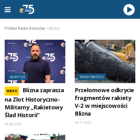
Polskie Radio Rzeszów
>
Blizna
AUDYCJE
WIADOMOŚCI
Blizna zaprasza
Przełomowe odkrycie
WIDEO
fragmentów rakiety
na Zlot Historyczno-
V-2 w miejscowości
Militarny „Rakietowy
Blizna
Ślad Historii”
16.11.2025
05.08.2026