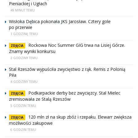
Pieniackiej i Ugłach
49 MINUT TEMU
Wisłoka Dębica pokonała JKS Jarosław. Cztery gole
po przerwie
1 GODZINĘ TEMU
Rockowa Noc Summer GIG trwa na Lisiej Górze.
ZDJĘCIA
Znamy wyniki konkursu
2 GODZINY TEMU
Stal Rzeszów wypuściła zwycięstwo z rąk. Remis z Polonią
Piła
4 GODZINY TEMU
Podkarpackie derby bez zwycięzcy. Stal Mielec
ZDJĘCIA
zremisowała ze Stalą Rzeszów
5 GODZIN TEMU
120 mln zł na skup zbóż i rzepaku. Elewarr zwiększa
ZDJĘCIA
możliwości zakupowe
6 GODZIN TEMU