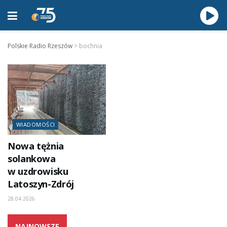
Polskie Radio Rzeszów
>
bochnia
WIADOMOŚCI
Nowa tężnia
solankowa
w uzdrowisku
Latoszyn-Zdrój
28.04.2026
NAJNOWSZE