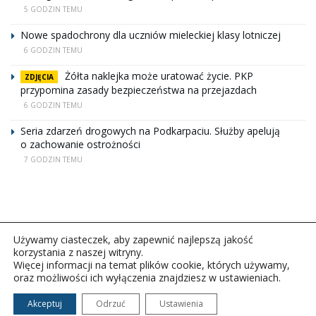
5 GODZIN TEMU
Nowe spadochrony dla uczniów mieleckiej klasy lotniczej
6 GODZIN TEMU
Żółta naklejka może uratować życie. PKP
ZDJĘCIA
przypomina zasady bezpieczeństwa na przejazdach
6 GODZIN TEMU
Seria zdarzeń drogowych na Podkarpaciu. Służby apelują
o zachowanie ostrożności
7 GODZIN TEMU
Używamy ciasteczek, aby zapewnić najlepszą jakość
korzystania z naszej witryny.
Więcej informacji na temat plików cookie, których używamy,
oraz możliwości ich wyłączenia znajdziesz w ustawieniach.
Copyright © 2026Polskie Radio Rzeszów S.A. w likwidacj.
Wszelkie prawa zastrzeżone.
Akceptuj
Odrzuć
Ustawienia