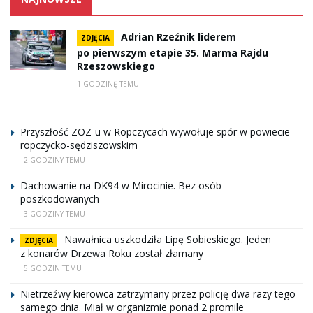
Adrian Rzeźnik liderem
ZDJĘCIA
po pierwszym etapie 35. Marma Rajdu
Rzeszowskiego
1 GODZINĘ TEMU
Przyszłość ZOZ-u w Ropczycach wywołuje spór w powiecie
ropczycko-sędziszowskim
2 GODZINY TEMU
Dachowanie na DK94 w Mirocinie. Bez osób
poszkodowanych
3 GODZINY TEMU
Nawałnica uszkodziła Lipę Sobieskiego. Jeden
ZDJĘCIA
z konarów Drzewa Roku został złamany
5 GODZIN TEMU
Nietrzeźwy kierowca zatrzymany przez policję dwa razy tego
samego dnia. Miał w organizmie ponad 2 promile