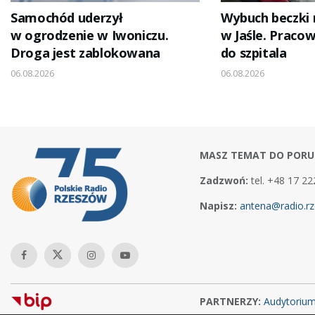
Samochód uderzył
Wybuch beczki
w ogrodzenie w Iwoniczu.
w Jaśle. Pracow
Droga jest zablokowana
do szpitala
06.08.2026
06.08.2026
MASZ TEMAT DO PORU
Zadzwoń:
tel. +48 17 22
Napisz:
antena@radio.rz
PARTNERZY:
Audytoriu