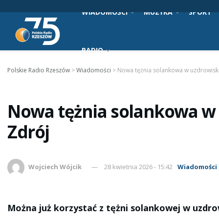
WIADOMOŚCI
MUZYKA
SPORT
RADIO
Polskie Radio Rzeszów
>
Wiadomości
>
Nowa tężnia solankowa w uzdrowisk
Nowa tężnia solankowa w 
Zdrój
Wojciech Wójcik
28 kwietnia 2026 - 15:42
Wiadomości
Można już korzystać z tężni solankowej w uzdro