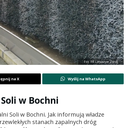
Fot. FB Latoszyn-Zdrój
ępnij na X
Wyślij na WhatsApp
 Soli w Bochni
ni Soli w Bochni. Jak informują władze
 przewlekłych stanach zapalnych dróg