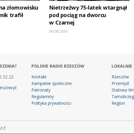
 na złomowisku
Nietrzeźwy 75-latek wtargnął
nik trafił
pod pociąg na dworcu
w Czarnej
06.08.2026
SZENIA?
POLSKIE RADIO RZESZÓW
LOKALNIE
2 22 22
Kontakt
Rzeszów
Kampanie społeczne
Przemyśl
eszow.pl
Patronaty
Stalowa Wo
Regulaminy
Tarnobrze
Polityka prywatności
Region
m17