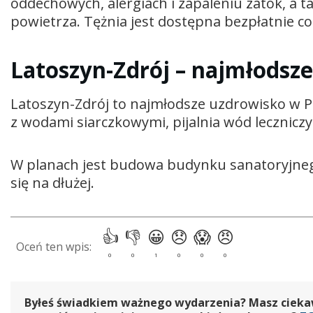
oddechowych, alergiach i zapaleniu zatok, a 
powietrza. Tężnia jest dostępna bezpłatnie co
Latoszyn-Zdrój – najmłodsz
Latoszyn-Zdrój to najmłodsze uzdrowisko w Pol
z wodami siarczkowymi, pijalnia wód leczniczy
W planach jest budowa budynku sanatoryjneg
się na dłużej.
Byłeś świadkiem ważnego wydarzenia? Masz ciekawy