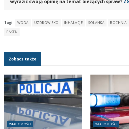
wyrazić swoją opinię na temat bieżących spraw?
Z
Tagi:
WODA
UZDROWISKO
INHALACJE
SOLANKA
BOCHNIA
BASEN
Zobacz także
WIADOMOŚCI
WIADOMOŚCI