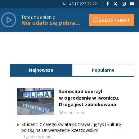
+48 17 222 22 22
Teraz na antenie
ZGŁOŚ TEMAT
Nie udało się pobrać tytułu.
Najnowsze
Popularne
Samochód uderzył
w ogrodzenie w Iwoniczu.
Droga jest zablokowana
38 minut temu
Studenci z całego świata poznawali język i kulturę
polską na Uniwersytecie Rzeszowskim
1 godzinę temu