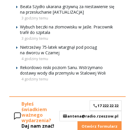
Beata Szydło ukarana grzywną za niestawienie się
na przesłuchanie [AKTUALIZACJA]
3 godziny temu
Wybuch beczki na złomowisku w Jaśle. Pracownik
trafił do szpitala
3 godziny temu
Nietrzeźwy 75-latek wtargnął pod pociąg
na dworcu w Czarnej
4 godziny temu
Rekordowo niski poziom Sanu. Wstrzymano
dostawy wody dla przemysłu w Stalowej Woli
4 godziny temu
Byłeś
17 222 22 22
świadkiem
ważnego
antena@radio.rzeszow.pl
wydarzenia?
Daj nam znać!
Otwórz formularz