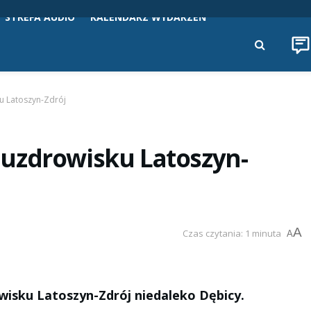
STREFA AUDIO
KALENDARZ WYDARZEŃ
u Latoszyn-Zdrój
uzdrowisku Latoszyn-
A
Czas czytania: 1 minuta
A
wisku Latoszyn-Zdrój niedaleko Dębicy.