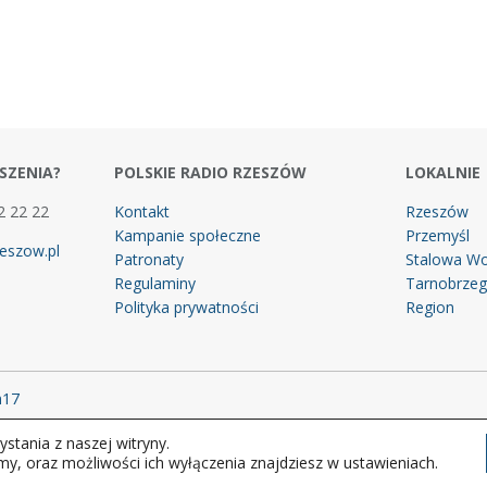
SZENIA?
POLSKIE RADIO RZESZÓW
LOKALNIE
2 22 22
Kontakt
Rzeszów
Kampanie społeczne
Przemyśl
eszow.pl
Patronaty
Stalowa Wo
Regulaminy
Tarnobrze
Polityka prywatności
Region
m17
stania z naszej witryny.
 prawa zastrzeżone.
my, oraz możliwości ich wyłączenia znajdziesz w ustawieniach.