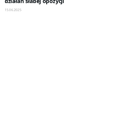
działań słabej opozycji
15.06.2025