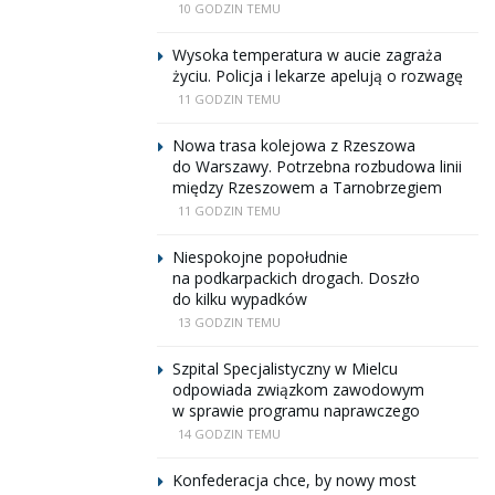
10 GODZIN TEMU
Wysoka temperatura w aucie zagraża
życiu. Policja i lekarze apelują o rozwagę
11 GODZIN TEMU
Nowa trasa kolejowa z Rzeszowa
do Warszawy. Potrzebna rozbudowa linii
między Rzeszowem a Tarnobrzegiem
11 GODZIN TEMU
Niespokojne popołudnie
na podkarpackich drogach. Doszło
do kilku wypadków
13 GODZIN TEMU
Szpital Specjalistyczny w Mielcu
odpowiada związkom zawodowym
w sprawie programu naprawczego
14 GODZIN TEMU
Konfederacja chce, by nowy most