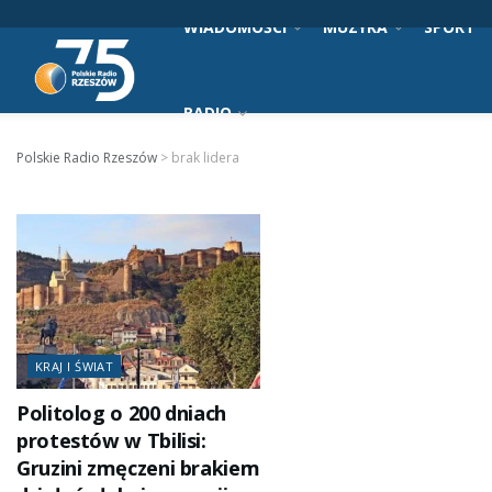
WIADOMOŚCI
MUZYKA
SPORT
RADIO
Polskie Radio Rzeszów
>
brak lidera
KRAJ I ŚWIAT
Politolog o 200 dniach
protestów w Tbilisi:
Gruzini zmęczeni brakiem