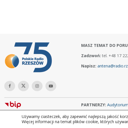
MASZ TEMAT DO PORU
Zadzwoń:
tel. +48 17 22
Napisz:
antena@radio.rz
PARTNERZY:
Audytoriu
Używamy ciasteczek, aby zapewnić najlepszą jakość korzy
Copyright © 2026Polskie Radio Rzeszów S.A. w likwidacj. Wszelkie
Więcej informacji na temat plików cookie, których używa