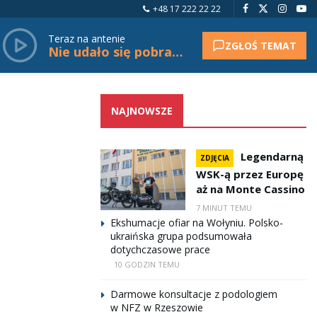
+48 17 222 22 22
Teraz na antenie
ZGŁOŚ TEMAT
Nie udało się pobrać tytułu.
NAJNOWSZE
Legendarną
ZDJĘCIA
WSK-ą przez Europę
aż na Monte Cassino
7 MINUT TEMU
Ekshumacje ofiar na Wołyniu. Polsko-
ukraińska grupa podsumowała
dotychczasowe prace
10 GODZIN TEMU
Darmowe konsultacje z podologiem
w NFZ w Rzeszowie