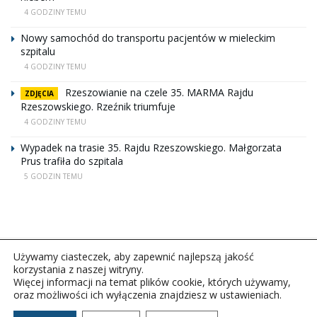
4 GODZINY TEMU
Nowy samochód do transportu pacjentów w mieleckim
szpitalu
4 GODZINY TEMU
Rzeszowianie na czele 35. MARMA Rajdu
ZDJĘCIA
Rzeszowskiego. Rzeźnik triumfuje
4 GODZINY TEMU
Wypadek na trasie 35. Rajdu Rzeszowskiego. Małgorzata
Prus trafiła do szpitala
5 GODZIN TEMU
Używamy ciasteczek, aby zapewnić najlepszą jakość
korzystania z naszej witryny.
Więcej informacji na temat plików cookie, których używamy,
oraz możliwości ich wyłączenia znajdziesz w ustawieniach.
Copyright © 2026Polskie Radio Rzeszów S.A. w likwidacj.