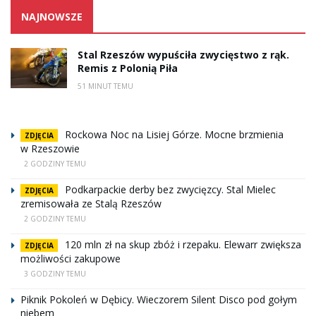
NAJNOWSZE
Stal Rzeszów wypuściła zwycięstwo z rąk.
Remis z Polonią Piła
51 MINUT TEMU
Rockowa Noc na Lisiej Górze. Mocne brzmienia
ZDJĘCIA
w Rzeszowie
2 GODZINY TEMU
Podkarpackie derby bez zwycięzcy. Stal Mielec
ZDJĘCIA
zremisowała ze Stalą Rzeszów
2 GODZINY TEMU
120 mln zł na skup zbóż i rzepaku. Elewarr zwiększa
ZDJĘCIA
możliwości zakupowe
3 GODZINY TEMU
Piknik Pokoleń w Dębicy. Wieczorem Silent Disco pod gołym
niebem