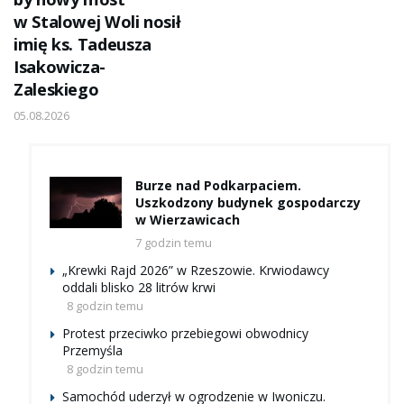
w Stalowej Woli nosił
imię ks. Tadeusza
Isakowicza-
Zaleskiego
05.08.2026
Burze nad Podkarpaciem.
Uszkodzony budynek gospodarczy
w Wierzawicach
7 godzin temu
„Krewki Rajd 2026” w Rzeszowie. Krwiodawcy
oddali blisko 28 litrów krwi
8 godzin temu
Protest przeciwko przebiegowi obwodnicy
Przemyśla
8 godzin temu
Samochód uderzył w ogrodzenie w Iwoniczu.