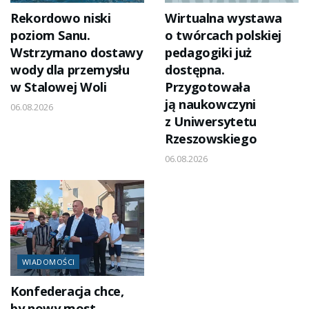
Rekordowo niski
Wirtualna wystawa
poziom Sanu.
o twórcach polskiej
Wstrzymano dostawy
pedagogiki już
wody dla przemysłu
dostępna.
w Stalowej Woli
Przygotowała
ją naukowczyni
06.08.2026
z Uniwersytetu
Rzeszowskiego
06.08.2026
WIADOMOŚCI
Konfederacja chce,
by nowy most