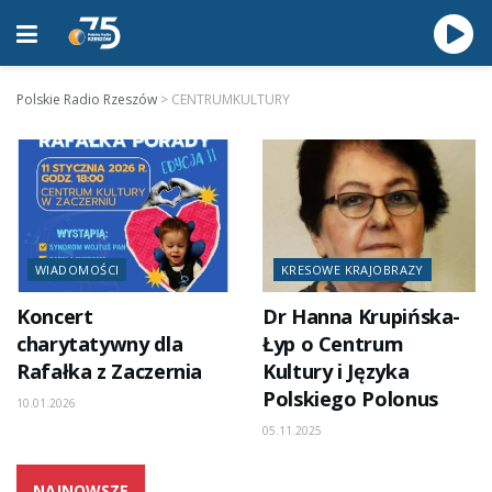
Polskie Radio Rzeszów
>
CENTRUMKULTURY
WIADOMOŚCI
KRESOWE KRAJOBRAZY
Koncert
Dr Hanna Krupińska-
charytatywny dla
Łyp o Centrum
Rafałka z Zaczernia
Kultury i Języka
Polskiego Polonus
10.01.2026
05.11.2025
NAJNOWSZE