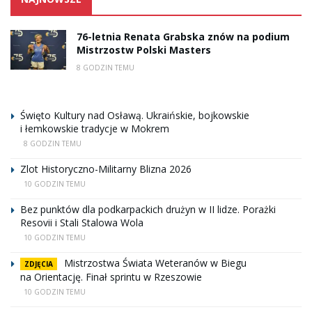
76-letnia Renata Grabska znów na podium
Mistrzostw Polski Masters
8 GODZIN TEMU
Święto Kultury nad Osławą. Ukraińskie, bojkowskie
i łemkowskie tradycje w Mokrem
8 GODZIN TEMU
Zlot Historyczno-Militarny Blizna 2026
10 GODZIN TEMU
Bez punktów dla podkarpackich drużyn w II lidze. Porażki
Resovii i Stali Stalowa Wola
10 GODZIN TEMU
Mistrzostwa Świata Weteranów w Biegu
ZDJĘCIA
na Orientację. Finał sprintu w Rzeszowie
10 GODZIN TEMU