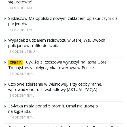
się uratować
14 MINUT TEMU
Sędziszów Małopolski z nowym zakładem opiekuńczym dla
pacjentów
54 MINUTY TEMU
Wypadek z udziałem radiowozu w Starej Wsi. Dwóch
policjantów trafiło do szpitala
1 GODZINĘ TEMU
Cykliści z Rzeszowa wyruszyli na Jasną Górę.
ZDJĘCIA
To najstarsza pielgrzymka rowerowa w Polsce
2 GODZINY TEMU
Czołowe zderzenie w Wiśniowej. Trzy osoby ranne,
wprowadzono ruch wahadłowy [AKTUALIZACJA]
3 GODZINY TEMU
35-latka miała ponad 5 promili. Omal nie utonęła
na kąpielisku
4 GODZINY TEMU