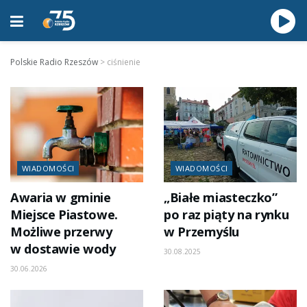
Polskie Radio Rzeszów
>
ciśnienie
WIADOMOŚCI
WIADOMOŚCI
Awaria w gminie
„Białe miasteczko”
Miejsce Piastowe.
po raz piąty na rynku
Możliwe przerwy
w Przemyślu
w dostawie wody
30.08.2025
30.06.2026