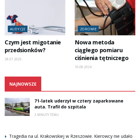
AUDYCJE
ZDROWIE
Czym jest migotanie
Nowa metoda
przedsionków?
ciągłego pomiaru
ciśnienia tętniczego
28.07.2025
10.08.2024
NAJNOWSZE
71-latek uderzył w cztery zaparkowane
auta. Trafił do szpitala
2 MINUTY TEMU
Tragedia na ul. Krakowskiej w Rzeszowie. Kierowcy nie udało