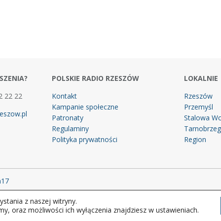
SZENIA?
POLSKIE RADIO RZESZÓW
LOKALNIE
2 22 22
Kontakt
Rzeszów
Kampanie społeczne
Przemyśl
eszow.pl
Patronaty
Stalowa Wo
Regulaminy
Tarnobrze
Polityka prywatności
Region
m17
stania z naszej witryny.
 prawa zastrzeżone.
my, oraz możliwości ich wyłączenia znajdziesz w ustawieniach.