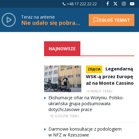
+48 17 222 22 22
Teraz na antenie
ZGŁOŚ TEMAT
Nie udało się pobrać tytułu.
NAJNOWSZE
Legendarną
ZDJĘCIA
WSK-ą przez Europę
aż na Monte Cassino
16 MINUT TEMU
Ekshumacje ofiar na Wołyniu. Polsko-
ukraińska grupa podsumowała
dotychczasowe prace
10 GODZIN TEMU
Darmowe konsultacje z podologiem
w NFZ w Rzeszowie