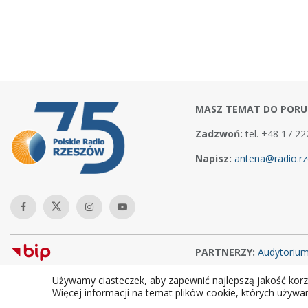
MASZ TEMAT DO PORU
Zadzwoń:
tel. +48 17 22
Napisz:
antena@radio.rz
PARTNERZY:
Audytoriu
Używamy ciasteczek, aby zapewnić najlepszą jakość korzy
Copyright © 2026Polskie Radio Rzeszów S.A. w likwidacj. Wszelkie
Więcej informacji na temat plików cookie, których używa