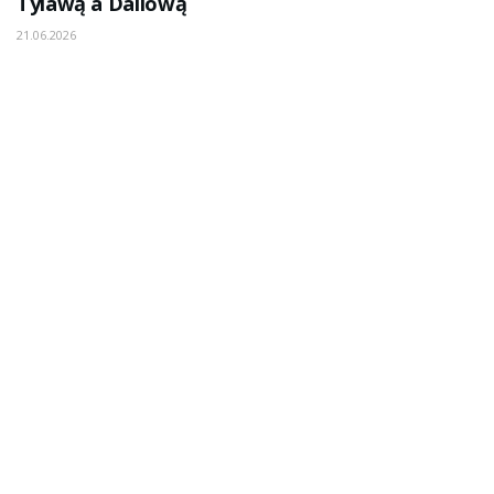
Tylawą a Daliową
21.06.2026