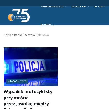
WIADOMOŚCI
MUZYKA
SPORT
RADIO
Polskie Radio Rzeszów
>
daliowa
WIADOMOŚCI
Wypadek motocyklisty
przy moście
przez Jasiołkę między