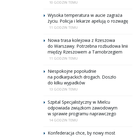
10 GODZIN TEMU
Wysoka temperatura w aucie zagraża
życiu. Policja i lekarze apelują o rozwagę
11 GODZIN TEMU
Nowa trasa kolejowa z Rzeszowa
do Warszawy. Potrzebna rozbudowa linii
między Rzeszowem a Tarnobrzegiem
11 GODZIN TEMU
Niespokojne popołudnie
na podkarpackich drogach. Doszło
do kilku wypadków
13 GODZIN TEMU
Szpital Specjalistyczny w Mielcu
odpowiada związkom zawodowym
w sprawie programu naprawczego
14 GODZIN TEMU
Konfederacja chce, by nowy most