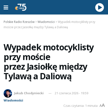
Polskie Radio Rzeszów
>
Wiadomości
>
Wypadek motocyklisty przy
moście przez Jasiołkę między Tylawą a Daliową
Wypadek motocyklisty
przy moście
przez Jasiołkę między
Tylawą a Daliową
Jakub Chodyniecki
21 czerwca 2026 - 19:59
Wiadomości
A
Czas czytania: 1 minuta
A