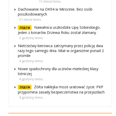
11 minut temu
Dachowanie na DK94 w Mirocinie. Bez osób
poszkodowanych
51 minut temu
Nawałnica uszkodziła Lipę Sobieskiego.
ZDJĘCIA
Jeden z konarów Drzewa Roku został złamany
3 godziny temu
Nietrzeźwy kierowca zatrzymany przez policję dwa
razy tego samego dnia. Miał w organizmie ponad 2
promile
4 godziny temu
Nowe spadochrony dla uczniów mieleckiej klasy
lotniczej
4 godziny temu
Żółta naklejka może uratować życie. PKP
ZDJĘCIA
przypomina zasady bezpieczeństwa na przejazdach
4 godziny temu