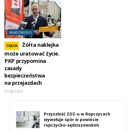
WIADOMOŚCI
Żółta naklejka
ZDJĘCIA
może uratować życie.
PKP przypomina
zasady
bezpieczeństwa
na przejazdach
07.08.2026
Przyszłość ZOZ-u w Ropczycach
wywołuje spór w powiecie
ropczycko-sędziszowskim