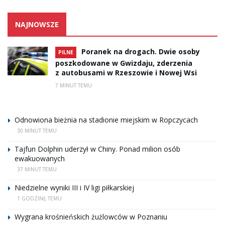
NAJNOWSZE
Poranek na drogach. Dwie osoby
PILNE
poszkodowane w Gwizdaju, zderzenia
z autobusami w Rzeszowie i Nowej Wsi
7 MINUT TEMU
Odnowiona bieżnia na stadionie miejskim w Ropczycach
30 MINUT TEMU
Tajfun Dolphin uderzył w Chiny. Ponad milion osób
ewakuowanych
37 MINUT TEMU
Niedzielne wyniki III i IV ligi piłkarskiej
1 GODZINĘ TEMU
Wygrana krośnieńskich żużlowców w Poznaniu