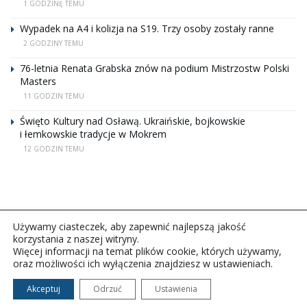
1 GODZINĘ TEMU
Wypadek na A4 i kolizja na S19. Trzy osoby zostały ranne
2 GODZINY TEMU
76-letnia Renata Grabska znów na podium Mistrzostw Polski
Masters
11 GODZIN TEMU
Święto Kultury nad Osławą. Ukraińskie, bojkowskie
i łemkowskie tradycje w Mokrem
12 GODZIN TEMU
Używamy ciasteczek, aby zapewnić najlepszą jakość
korzystania z naszej witryny.
Więcej informacji na temat plików cookie, których używamy,
oraz możliwości ich wyłączenia znajdziesz w ustawieniach.
Copyright © 2026Polskie Radio Rzeszów S.A. w likwidacj.
Wszelkie prawa zastrzeżone.
Akceptuj
Odrzuć
Ustawienia