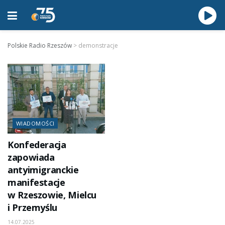
Polskie Radio Rzeszów
>
demonstracje
WIADOMOŚCI
Konfederacja
zapowiada
antyimigranckie
manifestacje
w Rzeszowie, Mielcu
i Przemyślu
14.07.2025