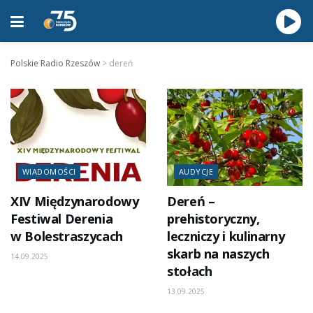
Polskie Radio Rzeszów
>
dereń
WIADOMOŚCI
AUDYCJE
XIV Międzynarodowy
Dereń –
Festiwal Derenia
prehistoryczny,
w Bolestraszycach
leczniczy i kulinarny
skarb na naszych
14.09.2025
stołach
13.09.2025