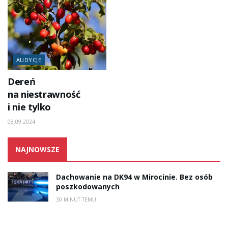
AUDYCJE
Dereń
na niestrawność
i nie tylko
08.09.2024
NAJNOWSZE
Dachowanie na DK94 w Mirocinie. Bez osób
poszkodowanych
30 MINUT TEMU