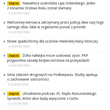
Nawałnica uszkodziła Lipę Sobieskiego. Jeden
ZDJĘCIA
z konarów Drzewa Roku został złamany
3 GODZINY TEMU
Nietrzeźwy kierowca zatrzymany przez policję dwa razy tego
samego dnia. Miał w organizmie ponad 2 promile
3 GODZINY TEMU
Nowe spadochrony dla uczniów mieleckiej klasy lotniczej
4 GODZINY TEMU
Żółta naklejka może uratować życie. PKP
ZDJĘCIA
przypomina zasady bezpieczeństwa na przejazdach
4 GODZINY TEMU
Seria zdarzeń drogowych na Podkarpaciu. Służby apelują
o zachowanie ostrożności
5 GODZIN TEMU
Utrudnienia podczas 35. Rajdu Rzeszowskiego.
ZDJĘCIA
Sprawdź, które ulice będą wyłączone z ruchu
5 GODZIN TEMU