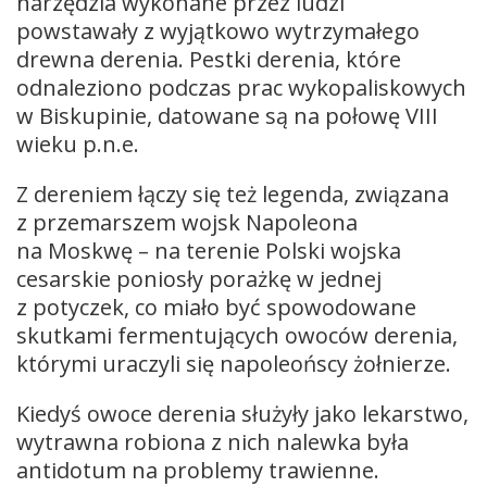
narzędzia wykonane przez ludzi
powstawały z wyjątkowo wytrzymałego
drewna derenia. Pestki derenia, które
odnaleziono podczas prac wykopaliskowych
w Biskupinie, datowane są na połowę VIII
wieku p.n.e.
Z dereniem łączy się też legenda, związana
z przemarszem wojsk Napoleona
na Moskwę – na terenie Polski wojska
cesarskie poniosły porażkę w jednej
z potyczek, co miało być spowodowane
skutkami fermentujących owoców derenia,
którymi uraczyli się napoleońscy żołnierze.
Kiedyś owoce derenia służyły jako lekarstwo,
wytrawna robiona z nich nalewka była
antidotum na problemy trawienne.