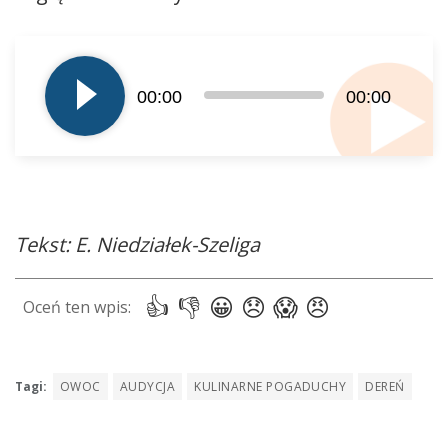
Odtwarzacz
plików
dźwiękowych
00:00
00:00
Tekst: E. Niedziałek-Szeliga
Tagi:
OWOC
AUDYCJA
KULINARNE POGADUCHY
DEREŃ