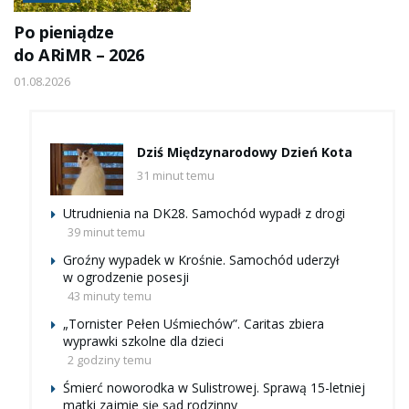
Po pieniądze
do ARiMR – 2026
01.08.2026
Dziś Międzynarodowy Dzień Kota
31 minut temu
Utrudnienia na DK28. Samochód wypadł z drogi
39 minut temu
Groźny wypadek w Krośnie. Samochód uderzył
w ogrodzenie posesji
43 minuty temu
„Tornister Pełen Uśmiechów”. Caritas zbiera
wyprawki szkolne dla dzieci
2 godziny temu
Śmierć noworodka w Sulistrowej. Sprawą 15-letniej
matki zajmie się sąd rodzinny