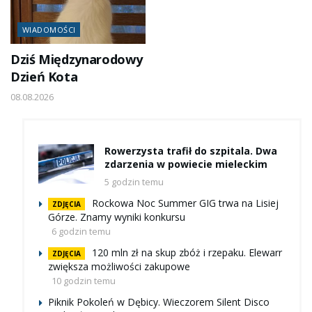
WIADOMOŚCI
Dziś Międzynarodowy
Dzień Kota
08.08.2026
Rowerzysta trafił do szpitala. Dwa
zdarzenia w powiecie mieleckim
5 godzin temu
Rockowa Noc Summer GIG trwa na Lisiej
ZDJĘCIA
Górze. Znamy wyniki konkursu
6 godzin temu
120 mln zł na skup zbóż i rzepaku. Elewarr
ZDJĘCIA
zwiększa możliwości zakupowe
10 godzin temu
Piknik Pokoleń w Dębicy. Wieczorem Silent Disco