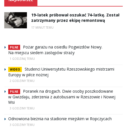
19-latek próbował oszukać 74-latkę. Został
zatrzymany przez ekipę remontową
17 MINUT TEMU
Pożar garażu na osiedlu Pogwizdów Nowy.
PILNE
Na miejscu siedem zastępów straży
1 GODZINĘ TEMU
Studenci Uniwersytetu Rzeszowskiego mistrzami
WIDEO
Europy w piłce nożnej
2 GODZINY TEMU
Poranek na drogach. Dwie osoby poszkodowane
PILNE
w Gwizdaju, zderzenia z autobusami w Rzeszowie i Nowej
Wsi
3 GODZINY TEMU
Odnowiona bieżnia na stadionie miejskim w Ropczycach
3 GODZINY TEMU