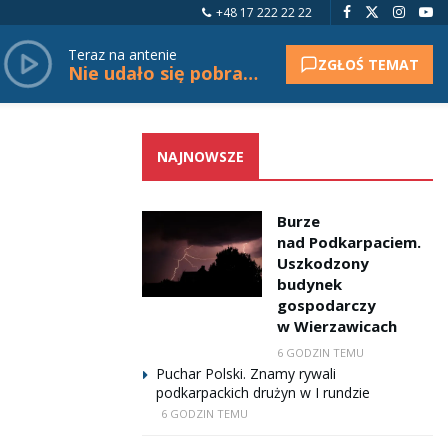
+48 17 222 22 22
Teraz na antenie
ZGŁOŚ TEMAT
Nie udało się pobrać tytułu.
NAJNOWSZE
Burze
nad Podkarpaciem.
Uszkodzony
budynek
gospodarczy
w Wierzawicach
6 GODZIN TEMU
Puchar Polski. Znamy rywali
podkarpackich drużyn w I rundzie
6 GODZIN TEMU