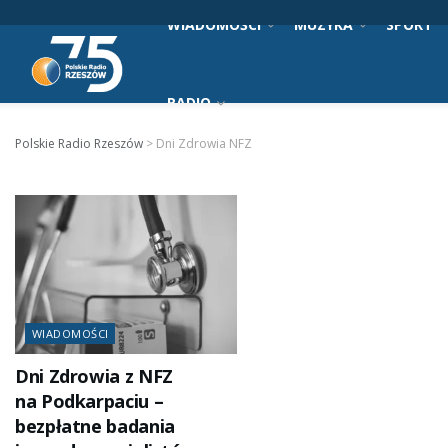
WIADOMOŚCI
MUZYKA
SPORT
RADIO
Polskie Radio Rzeszów
>
Dni Zdrowia NFZ
WIADOMOŚCI
Dni Zdrowia z NFZ
na Podkarpaciu –
bezpłatne badania