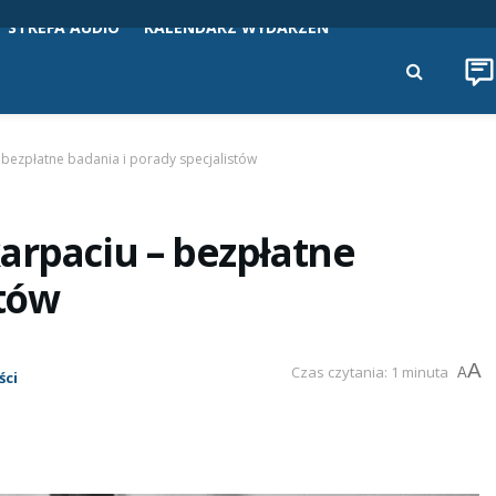
STREFA AUDIO
KALENDARZ WYDARZEŃ
 bezpłatne badania i porady specjalistów
arpaciu – bezpłatne
stów
A
Czas czytania: 1 minuta
A
ści