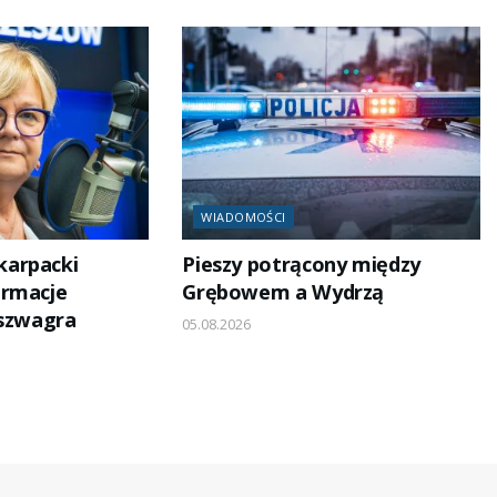
WIADOMOŚCI
arpacki
Pieszy potrącony między
ormacje
Grębowem a Wydrzą
 szwagra
05.08.2026