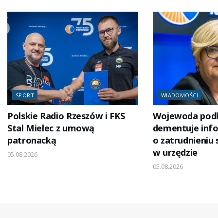
SPORT
WIADOMOŚCI
Polskie Radio Rzeszów i FKS
Wojewoda podk
Stal Mielec z umową
dementuje inf
patronacką
o zatrudnieniu
w urzędzie
05.08.2026
05.08.2026