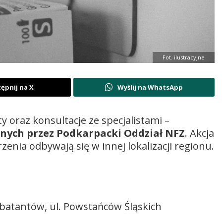
Fot. ilustracyjne
ępnij na X
Wyślij na WhatsApp
y oraz konsultacje ze specjalistami –
nych przez Podkarpacki Oddział NFZ
. Akcja
enia odbywają się w innej lokalizacji regionu.
atantów, ul. Powstańców Śląskich