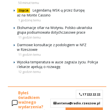
50 minut temu
Legendarną WSK-ą przez Europę
ZDJĘCIA
aż na Monte Cassino
1 godzinę temu
Ekshumacje ofiar na Wołyniu. Polsko-ukraińska
grupa podsumowała dotychczasowe prace
11 godzin temu
Darmowe konsultacje z podologiem w NFZ
w Rzeszowie
11 godzin temu
Wysoka temperatura w aucie zagraża życiu. Policja
i lekarze apelują o rozwagę
12 godzin temu
Byłeś
17 222 22 22
świadkiem
ważnego
antena@radio.rzeszow.pl
wydarzenia?