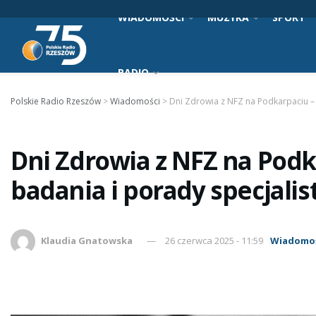
WIADOMOŚCI
MUZYKA
SPORT
RADIO
Polskie Radio Rzeszów
>
Wiadomości
>
Dni Zdrowia z NFZ na Podkarpaciu –
Dni Zdrowia z NFZ na Podk
badania i porady specjali
Klaudia Gnatowska
26 czerwca 2025 - 11:59
Wiadomo