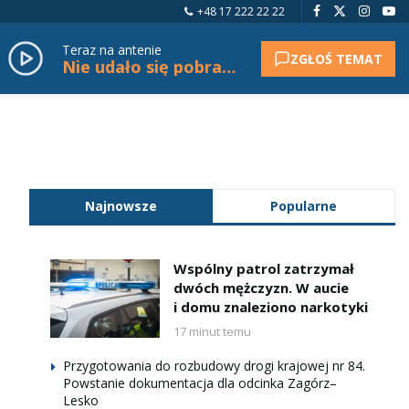
+48 17 222 22 22
Teraz na antenie
ZGŁOŚ TEMAT
Nie udało się pobrać tytułu.
Najnowsze
Popularne
Wspólny patrol zatrzymał
dwóch mężczyzn. W aucie
i domu znaleziono narkotyki
17 minut temu
Przygotowania do rozbudowy drogi krajowej nr 84.
Powstanie dokumentacja dla odcinka Zagórz–
Lesko