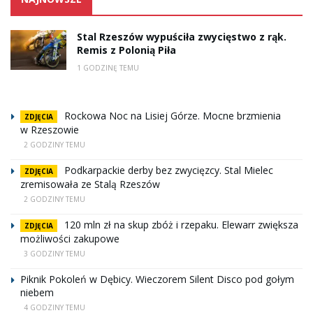
Stal Rzeszów wypuściła zwycięstwo z rąk.
Remis z Polonią Piła
1 GODZINĘ TEMU
Rockowa Noc na Lisiej Górze. Mocne brzmienia
ZDJĘCIA
w Rzeszowie
2 GODZINY TEMU
Podkarpackie derby bez zwycięzcy. Stal Mielec
ZDJĘCIA
zremisowała ze Stalą Rzeszów
2 GODZINY TEMU
120 mln zł na skup zbóż i rzepaku. Elewarr zwiększa
ZDJĘCIA
możliwości zakupowe
3 GODZINY TEMU
Piknik Pokoleń w Dębicy. Wieczorem Silent Disco pod gołym
niebem
4 GODZINY TEMU