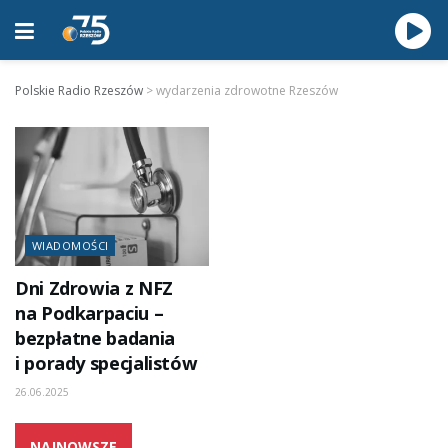
Polskie Radio Rzeszów
>
wydarzenia zdrowotne Rzeszów
WIADOMOŚCI
Dni Zdrowia z NFZ
na Podkarpaciu –
bezpłatne badania
i porady specjalistów
26.06.2025
NAJNOWSZE