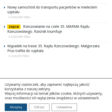
Nowy samochód do transportu pacjentów w mieleckim
szpitalu
4 GODZINY TEMU
Rzeszowianie na czele 35. MARMA Rajdu
ZDJĘCIA
Rzeszowskiego. Rzeźnik triumfuje
4 GODZINY TEMU
Wypadek na trasie 35. Rajdu Rzeszowskiego. Małgorzata
Prus trafiła do szpitala
5 GODZIN TEMU
Używamy ciasteczek, aby zapewnić najlepszą jakość
korzystania z naszej witryny.
Więcej informacji na temat plików cookie, których używamy,
oraz możliwości ich wyłączenia znajdziesz w ustawieniach.
Copyright © 2026Polskie Radio Rzeszów S.A. w likwidacj.
Wszelkie prawa zastrzeżone.
Akceptuj
Odrzuć
Ustawienia