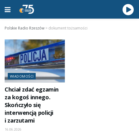
Polskie Radio Rzeszów
>
dokument tożsamości
WIADOMOŚCI
Chciał zdać egzamin
za kogoś innego.
Skończyło się
interwencją policji
i zarzutami
16.06.2026