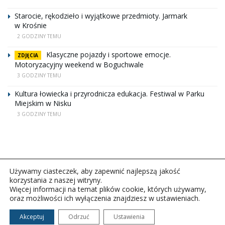
Starocie, rękodzieło i wyjątkowe przedmioty. Jarmark
w Krośnie
2 GODZINY TEMU
Klasyczne pojazdy i sportowe emocje.
ZDJĘCIA
Motoryzacyjny weekend w Boguchwale
3 GODZINY TEMU
Kultura łowiecka i przyrodnicza edukacja. Festiwal w Parku
Miejskim w Nisku
3 GODZINY TEMU
Używamy ciasteczek, aby zapewnić najlepszą jakość
korzystania z naszej witryny.
Więcej informacji na temat plików cookie, których używamy,
oraz możliwości ich wyłączenia znajdziesz w ustawieniach.
Copyright © 2026Polskie Radio Rzeszów S.A. w likwidacj.
Wszelkie prawa zastrzeżone.
Akceptuj
Odrzuć
Ustawienia