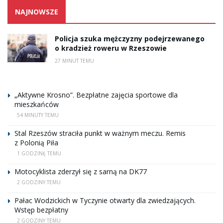
NAJNOWSZE
Policja szuka mężczyzny podejrzewanego
o kradzież roweru w Rzeszowie
27 MINUT TEMU
„Aktywne Krosno”. Bezpłatne zajęcia sportowe dla
mieszkańców
54 MINUTY TEMU
Stal Rzeszów straciła punkt w ważnym meczu. Remis
z Polonią Piła
1 GODZINĘ TEMU
Motocyklista zderzył się z sarną na DK77
2 GODZINY TEMU
Pałac Wodzickich w Tyczynie otwarty dla zwiedzających.
Wstęp bezpłatny
2 GODZINY TEMU