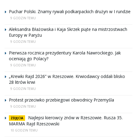
Puchar Polski. Znamy rywali podkarpackich drużyn w I rundzie
9 GODZIN TEMU
Aleksandra Błażowska i Kaja Skrzek piąte na mistrzostwach
Europy w Paryżu
9 GODZIN TEMU
Pierwsza rocznica prezydentury Karola Nawrockiego. Jak
oceniają go Polacy?
9 GODZIN TEMU
„Krewki Rajd 2026” w Rzeszowie. Krwiodawcy oddali blisko
28 litrów krwi
9 GODZIN TEMU
Protest przeciwko przebiegowi obwodnicy Przemyśla
9 GODZIN TEMU
Najlepsi kierowcy znów w Rzeszowie. Rusza 35.
ZDJĘCIA
MARMA Rajd Rzeszowski
10 GODZIN TEMU