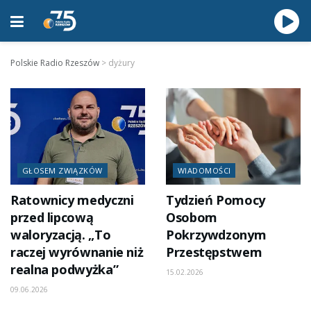
Polskie Radio Rzeszów
>
dyżury
GŁOSEM ZWIĄZKÓW
WIADOMOŚCI
Ratownicy medyczni
Tydzień Pomocy
przed lipcową
Osobom
waloryzacją. „To
Pokrzywdzonym
raczej wyrównanie niż
Przestępstwem
realna podwyżka”
15.02.2026
09.06.2026