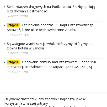
Seria zdarzeń drogowych na Podkarpaciu. Służby apelują
o zachowanie ostrożności
4 GODZINY TEMU
Utrudnienia podczas 35. Rajdu Rzeszowskiego.
ZDJĘCIA
Sprawdź, które ulice będą wyłączone z ruchu
4 GODZINY TEMU
Są wstępne wyniki sekcji zwłok mężczyzny, który wypadł
z okna hotelu w Sanoku
5 GODZIN TEMU
Oberwanie chmury nad Rzeszowem. Ponad 150
ZDJĘCIA
interwencji strażaków na Podkarpaciu [AKTUALIZACJA]
5 GODZIN TEMU
Używamy ciasteczek, aby zapewnić najlepszą jakość
korzystania z naszej witryny.