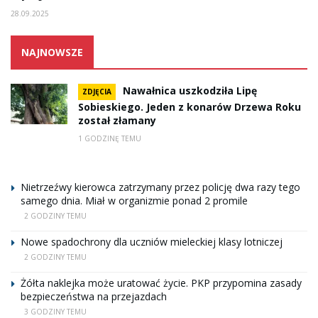
28.09.2025
NAJNOWSZE
Nawałnica uszkodziła Lipę
ZDJĘCIA
Sobieskiego. Jeden z konarów Drzewa Roku
został złamany
1 GODZINĘ TEMU
Nietrzeźwy kierowca zatrzymany przez policję dwa razy tego
samego dnia. Miał w organizmie ponad 2 promile
2 GODZINY TEMU
Nowe spadochrony dla uczniów mieleckiej klasy lotniczej
2 GODZINY TEMU
Żółta naklejka może uratować życie. PKP przypomina zasady
bezpieczeństwa na przejazdach
3 GODZINY TEMU