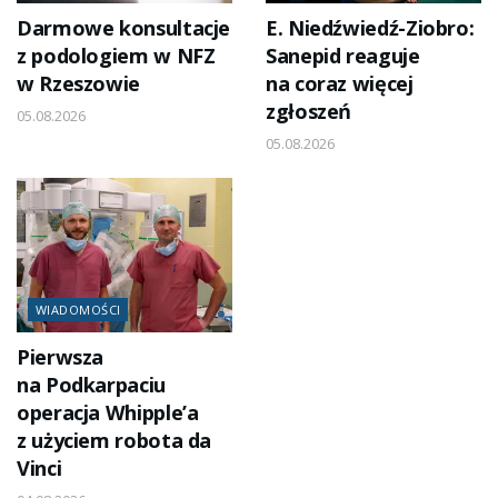
Darmowe konsultacje
E. Niedźwiedź-Ziobro:
z podologiem w NFZ
Sanepid reaguje
w Rzeszowie
na coraz więcej
zgłoszeń
05.08.2026
05.08.2026
WIADOMOŚCI
Pierwsza
na Podkarpaciu
operacja Whipple’a
z użyciem robota da
Vinci