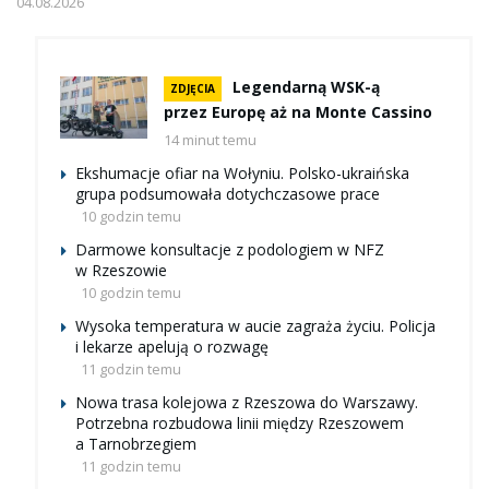
04.08.2026
Legendarną WSK-ą
ZDJĘCIA
przez Europę aż na Monte Cassino
14 minut temu
Ekshumacje ofiar na Wołyniu. Polsko-ukraińska
grupa podsumowała dotychczasowe prace
10 godzin temu
Darmowe konsultacje z podologiem w NFZ
w Rzeszowie
10 godzin temu
Wysoka temperatura w aucie zagraża życiu. Policja
i lekarze apelują o rozwagę
11 godzin temu
Nowa trasa kolejowa z Rzeszowa do Warszawy.
Potrzebna rozbudowa linii między Rzeszowem
a Tarnobrzegiem
11 godzin temu