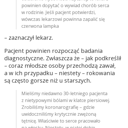
powinien dopytać o wywiad chorób serca
w rodzinie. Jeśli pacjent potwierdzi,
wówczas lekarzowi powinna zapalić się
czerwona lampka
– zaznaczył lekarz.
Pacjent powinien rozpocząć badania
diagnostyczne. Zwłaszcza że – jak podkreślił
– coraz młodsze osoby przechodzą zawał,
a w ich przypadku – niestety – rokowania
są często gorsze niż u starszych.
Mieliśmy niedawno 30-letniego pacjenta
z nietypowymi bólami w klatce piersiowej.
Zrobiliśmy koronarografię – gdzie
uwidoczniliśmy krytycznie zwężoną
tętnicę. Właściwie to serce pracowało
na włosku. Niestety, w piątej dobie