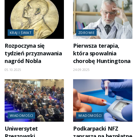
KRAJ I ŚWIAT
ZDROWIE
Rozpoczyna się
Pierwsza terapia,
tydzień przyznawania
która spowalnia
nagród Nobla
chorobę Huntingtona
05.10.2025
24.09.2025
WIADOMOŚCI
WIADOMOŚCI
Uniwersytet
Podkarpacki NFZ
Rzeszowski
zaprasza na bezpłatne