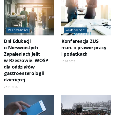
WIADOMOŚCI
WIADOMOŚCI
Dni Edukacji
Konferencja ZUS
o Nieswoistych
m.in. o prawie pracy
Zapaleniach Jelit
i podatkach
w Rzeszowie. WOŚP
15.01.2026
dla oddziałów
gastroenterologii
dziecięcej
22.01.2026