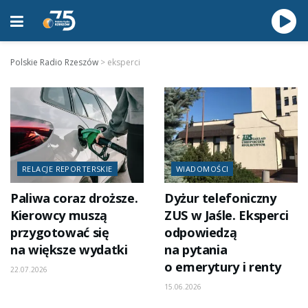
Polskie Radio Rzeszów
>
eksperci
RELACJE REPORTERSKIE
WIADOMOŚCI
Paliwa coraz droższe.
Dyżur telefoniczny
Kierowcy muszą
ZUS w Jaśle. Eksperci
przygotować się
odpowiedzą
na większe wydatki
na pytania
o emerytury i renty
22.07.2026
15.06.2026