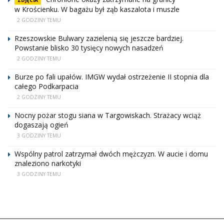
w Krościenku. W bagażu był ząb kaszalota i muszle
2 GODZINY TEMU
Rzeszowskie Bulwary zazielenią się jeszcze bardziej.
Powstanie blisko 30 tysięcy nowych nasadzeń
2 GODZINY TEMU
Burze po fali upałów. IMGW wydał ostrzeżenie II stopnia dla
całego Podkarpacia
2 GODZINY TEMU
Nocny pożar stogu siana w Targowiskach. Strażacy wciąż
dogaszają ogień
3 GODZINY TEMU
Wspólny patrol zatrzymał dwóch mężczyzn. W aucie i domu
znaleziono narkotyki
3 GODZINY TEMU