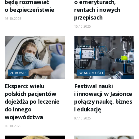
będą rozmawiać
o emeryturach,
o bezpieczeństwie
rentach i nowych
przepisach
16.10.2025
15.10.2025
ZDROWIE
WIADOMOŚCI
Eksperci: wielu
Festiwal nauki
polskich pacjentów
i innowacji w Jasionce
dojeżdża po leczenie
połączy naukę, biznes
do innego
i edukację
województwa
07.10.2025
10.10.2025