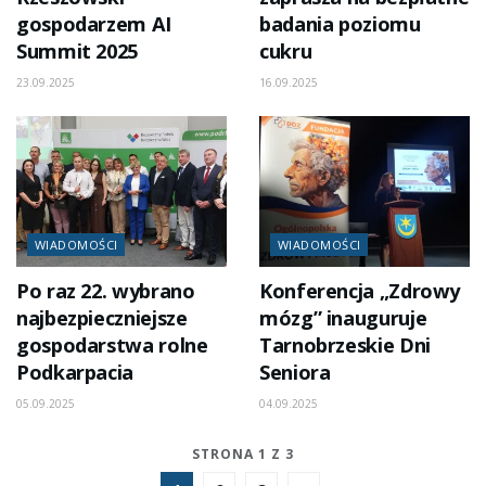
gospodarzem AI
badania poziomu
Summit 2025
cukru
23.09.2025
16.09.2025
WIADOMOŚCI
WIADOMOŚCI
Po raz 22. wybrano
Konferencja „Zdrowy
najbezpieczniejsze
mózg” inauguruje
gospodarstwa rolne
Tarnobrzeskie Dni
Podkarpacia
Seniora
05.09.2025
04.09.2025
STRONA 1 Z 3