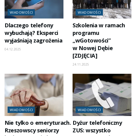
WIADOMOŚCI
WIADOMOŚCI
Dlaczego telefony
Szkolenia w ramach
wybuchają? Eksperci
programu
wyjaśniają zagrożenia
„wGotowości”
w Nowej Dębie
04.12.2025
[ZDJĘCIA]
24.11.2025
WIADOMOŚCI
WIADOMOŚCI
Nie tylko o emeryturach.
Dyżur telefoniczny
Rzeszowscy seniorzy
ZUS: wszystko