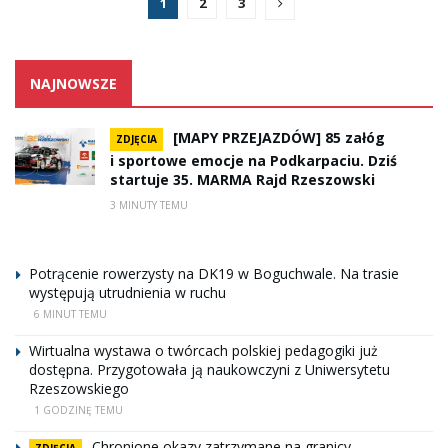
1
2
3
NAJNOWSZE
[MAPY PRZEJAZDÓW] 85 załóg
ZDJĘCIA
i sportowe emocje na Podkarpaciu. Dziś
startuje 35. MARMA Rajd Rzeszowski
3 MINUTY TEMU
Potrącenie rowerzysty na DK19 w Boguchwale. Na trasie
występują utrudnienia w ruchu
6 MINUT TEMU
Wirtualna wystawa o twórcach polskiej pedagogiki już
dostępna. Przygotowała ją naukowczyni z Uniwersytetu
Rzeszowskiego
1 GODZINĘ TEMU
Chronione okazy zatrzymane na granicy
ZDJĘCIA