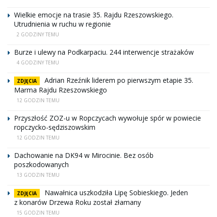
Wielkie emocje na trasie 35. Rajdu Rzeszowskiego.
Utrudnienia w ruchu w regionie
2 GODZINY TEMU
Burze i ulewy na Podkarpaciu. 244 interwencje strażaków
4 GODZINY TEMU
Adrian Rzeźnik liderem po pierwszym etapie 35.
ZDJĘCIA
Marma Rajdu Rzeszowskiego
12 GODZIN TEMU
Przyszłość ZOZ-u w Ropczycach wywołuje spór w powiecie
ropczycko-sędziszowskim
12 GODZIN TEMU
Dachowanie na DK94 w Mirocinie. Bez osób
poszkodowanych
13 GODZIN TEMU
Nawałnica uszkodziła Lipę Sobieskiego. Jeden
ZDJĘCIA
z konarów Drzewa Roku został złamany
15 GODZIN TEMU