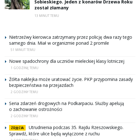
Sobieskiego. Jeden z konarów Drzewa Roku
został złamany
13 MINUT TEMU
Nietrzeźwy kierowca zatrzymany przez policję dwa razy tego
samego dnia. Miał w organizmie ponad 2 promile
51 MINUT TEMU
Nowe spadochrony dla uczniów mieleckiej klasy lotniczej
1 GODZINĘ TEMU
Żółta naklejka może uratować życie. PKP przypomina zasady
bezpieczeństwa na przejazdach
2 GODZINY TEMU
Seria zdarzeń drogowych na Podkarpaciu. Służby apelują
o zachowanie ostrożności
2 GODZINY TEMU
Utrudnienia podczas 35. Rajdu Rzeszowskiego.
ZDJĘCIA
Sprawdź, które ulice będą wyłączone z ruchu