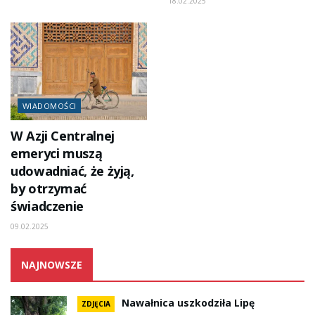
18.02.2025
WIADOMOŚCI
W Azji Centralnej
emeryci muszą
udowadniać, że żyją,
by otrzymać
świadczenie
09.02.2025
NAJNOWSZE
Nawałnica uszkodziła Lipę
ZDJĘCIA