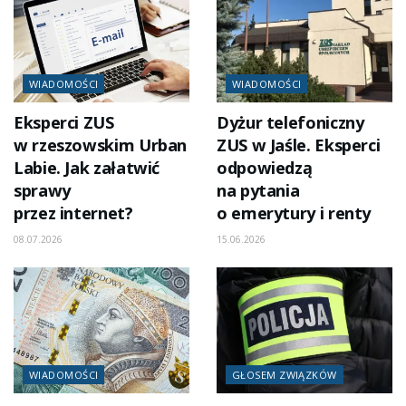
WIADOMOŚCI
WIADOMOŚCI
Eksperci ZUS
Dyżur telefoniczny
w rzeszowskim Urban
ZUS w Jaśle. Eksperci
Labie. Jak załatwić
odpowiedzą
sprawy
na pytania
przez internet?
o emerytury i renty
08.07.2026
15.06.2026
WIADOMOŚCI
GŁOSEM ZWIĄZKÓW