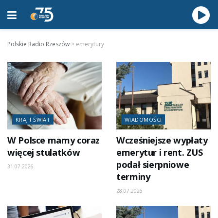
Polskie Radio Rzeszów
>
emerytury
KRAJ I ŚWIAT
WIADOMOŚCI
W Polsce mamy coraz
Wcześniejsze wypłaty
więcej stulatków
emerytur i rent. ZUS
podał sierpniowe
31.07.2026
terminy
28.07.2026