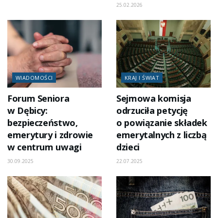
25.02.2026
WIADOMOŚCI
KRAJ I ŚWIAT
Forum Seniora
Sejmowa komisja
w Dębicy:
odrzuciła petycję
bezpieczeństwo,
o powiązanie składek
emerytury i zdrowie
emerytalnych z liczbą
w centrum uwagi
dzieci
30.09.2025
22.07.2025