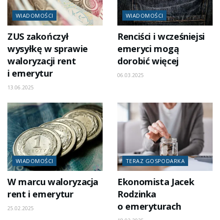
WIADOMOŚCI
WIADOMOŚCI
ZUS zakończył
Renciści i wcześniejsi
wysyłkę w sprawie
emeryci mogą
waloryzacji rent
dorobić więcej
i emerytur
06.03.2025
13.06.2025
WIADOMOŚCI
TERAZ GOSPODARKA
W marcu waloryzacja
Ekonomista Jacek
rent i emerytur
Rodzinka
o emeryturach
25.02.2025