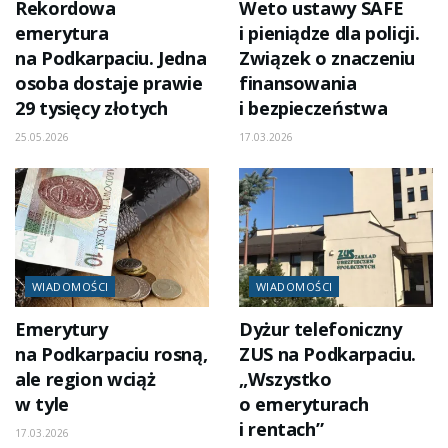
Rekordowa
Weto ustawy SAFE
emerytura
i pieniądze dla policji.
na Podkarpaciu. Jedna
Związek o znaczeniu
osoba dostaje prawie
finansowania
29 tysięcy złotych
i bezpieczeństwa
25.05.2026
17.03.2026
WIADOMOŚCI
WIADOMOŚCI
Emerytury
Dyżur telefoniczny
na Podkarpaciu rosną,
ZUS na Podkarpaciu.
ale region wciąż
„Wszystko
w tyle
o emeryturach
i rentach”
17.03.2026