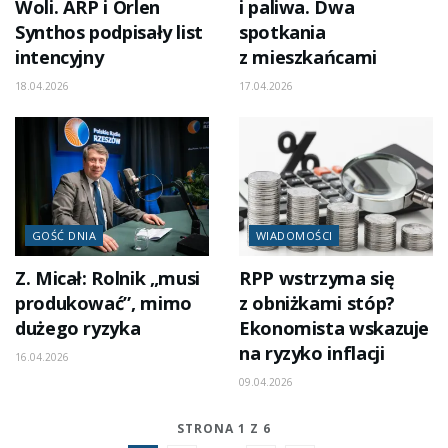
Woli. ARP i Orlen
i paliwa. Dwa
Synthos podpisały list
spotkania
intencyjny
z mieszkańcami
18.04.2026
17.04.2026
GOŚĆ DNIA
WIADOMOŚCI
Z. Micał: Rolnik „musi
RPP wstrzyma się
produkować”, mimo
z obniżkami stóp?
dużego ryzyka
Ekonomista wskazuje
na ryzyko inflacji
16.04.2026
09.04.2026
STRONA 1 Z 6