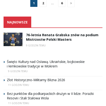
1
2
…
6
NAJNOWSZE
76-letnia Renata Grabska znów na podium
Mistrzostw Polski Masters
9 GODZIN TEMU
Święto Kultury nad Osławą. Ukraińskie, bojkowskie
i łemkowskie tradycje w Mokrem
9 GODZIN TEMU
Zlot Historyczno-Militarny Blizna 2026
11 GODZIN TEMU
Bez punktów dla podkarpackich drużyn w II lidze. Porażki
Resovii i Stali Stalowa Wola
11 GODZIN TEMU