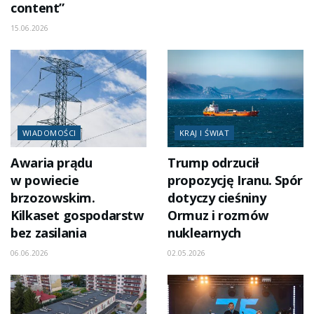
content”
15.06.2026
WIADOMOŚCI
KRAJ I ŚWIAT
Awaria prądu
Trump odrzucił
w powiecie
propozycję Iranu. Spór
brzozowskim.
dotyczy cieśniny
Kilkaset gospodarstw
Ormuz i rozmów
bez zasilania
nuklearnych
06.06.2026
02.05.2026