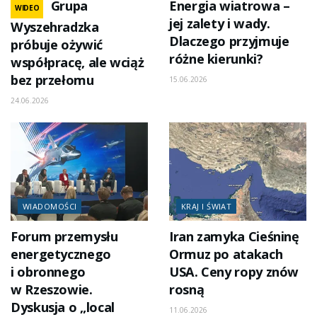
Grupa
Energia wiatrowa –
WIDEO
jej zalety i wady.
Wyszehradzka
Dlaczego przyjmuje
próbuje ożywić
różne kierunki?
współpracę, ale wciąż
bez przełomu
15.06.2026
24.06.2026
WIADOMOŚCI
KRAJ I ŚWIAT
Forum przemysłu
Iran zamyka Cieśninę
energetycznego
Ormuz po atakach
i obronnego
USA. Ceny ropy znów
w Rzeszowie.
rosną
Dyskusja o „local
11.06.2026