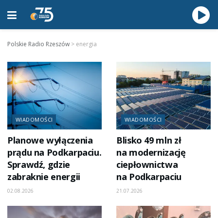
Polskie Radio Rzeszów
>
energia
WIADOMOŚCI
WIADOMOŚCI
Planowe wyłączenia
Blisko 49 mln zł
prądu na Podkarpaciu.
na modernizację
Sprawdź, gdzie
ciepłownictwa
zabraknie energii
na Podkarpaciu
02.08.2026
21.07.2026