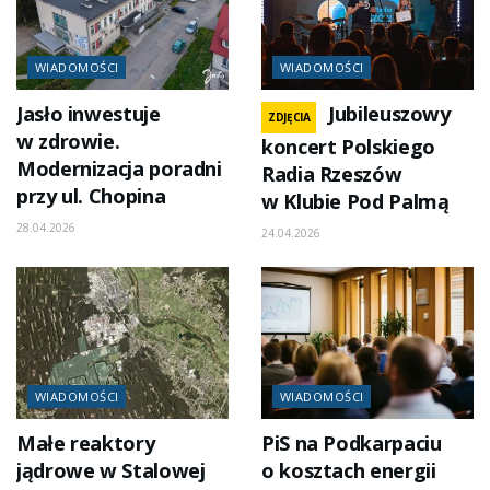
WIADOMOŚCI
WIADOMOŚCI
Jasło inwestuje
Jubileuszowy
ZDJĘCIA
w zdrowie.
koncert Polskiego
Modernizacja poradni
Radia Rzeszów
przy ul. Chopina
w Klubie Pod Palmą
28.04.2026
24.04.2026
WIADOMOŚCI
WIADOMOŚCI
Małe reaktory
PiS na Podkarpaciu
jądrowe w Stalowej
o kosztach energii