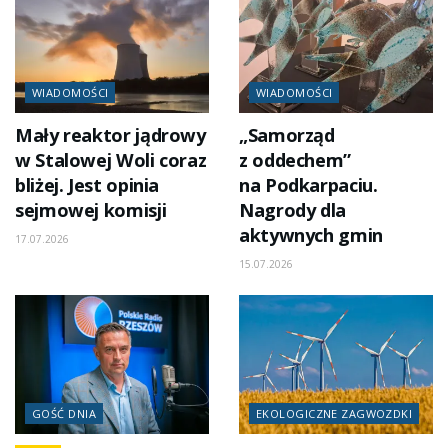
WIADOMOŚCI
WIADOMOŚCI
Mały reaktor jądrowy
„Samorząd
w Stalowej Woli coraz
z oddechem”
bliżej. Jest opinia
na Podkarpaciu.
sejmowej komisji
Nagrody dla
aktywnych gmin
17.07.2026
15.07.2026
GOŚĆ DNIA
EKOLOGICZNE ZAGWOZDKI