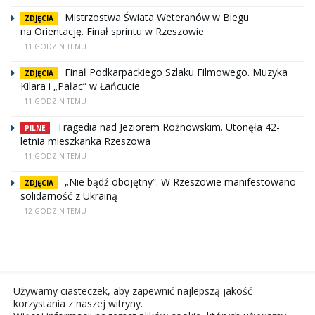
Mistrzostwa Świata Weteranów w Biegu
ZDJĘCIA
na Orientację. Finał sprintu w Rzeszowie
11 GODZIN TEMU
Finał Podkarpackiego Szlaku Filmowego. Muzyka
ZDJĘCIA
Kilara i „Pałac” w Łańcucie
11 GODZIN TEMU
Tragedia nad Jeziorem Rożnowskim. Utonęła 42-
PILNE
letnia mieszkanka Rzeszowa
11 GODZIN TEMU
„Nie bądź obojętny”. W Rzeszowie manifestowano
ZDJĘCIA
solidarność z Ukrainą
12 GODZIN TEMU
Używamy ciasteczek, aby zapewnić najlepszą jakość
korzystania z naszej witryny.