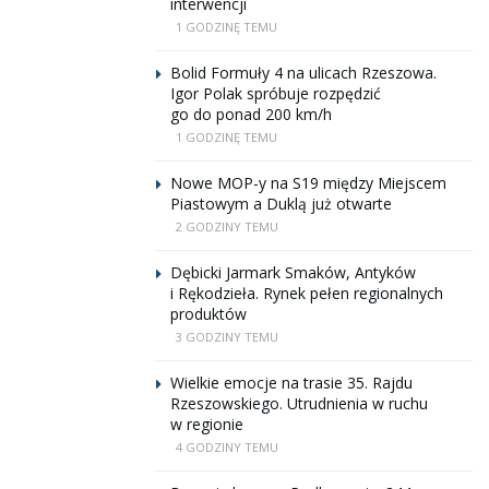
interwencji
1 GODZINĘ TEMU
Bolid Formuły 4 na ulicach Rzeszowa.
Igor Polak spróbuje rozpędzić
go do ponad 200 km/h
1 GODZINĘ TEMU
Nowe MOP-y na S19 między Miejscem
Piastowym a Duklą już otwarte
2 GODZINY TEMU
Dębicki Jarmark Smaków, Antyków
i Rękodzieła. Rynek pełen regionalnych
produktów
3 GODZINY TEMU
Wielkie emocje na trasie 35. Rajdu
Rzeszowskiego. Utrudnienia w ruchu
w regionie
4 GODZINY TEMU