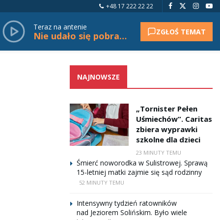
+48 17 222 22 22
Teraz na antenie
ZGŁOŚ TEMAT
Nie udało się pobrać tytułu.
NAJNOWSZE
„Tornister Pełen
Uśmiechów”. Caritas
zbiera wyprawki
szkolne dla dzieci
23 MINUTY TEMU
Śmierć noworodka w Sulistrowej. Sprawą
15-letniej matki zajmie się sąd rodzinny
52 MINUTY TEMU
Intensywny tydzień ratowników
nad Jeziorem Solińskim. Było wiele