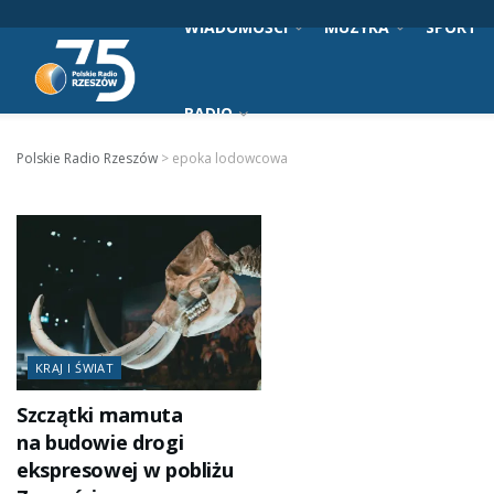
WIADOMOŚCI
MUZYKA
SPORT
RADIO
Polskie Radio Rzeszów
>
epoka lodowcowa
KRAJ I ŚWIAT
Szczątki mamuta
na budowie drogi
ekspresowej w pobliżu