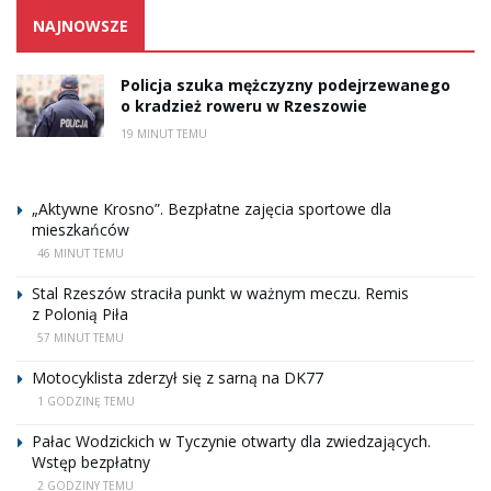
NAJNOWSZE
Policja szuka mężczyzny podejrzewanego
o kradzież roweru w Rzeszowie
19 MINUT TEMU
„Aktywne Krosno”. Bezpłatne zajęcia sportowe dla
mieszkańców
46 MINUT TEMU
Stal Rzeszów straciła punkt w ważnym meczu. Remis
z Polonią Piła
57 MINUT TEMU
Motocyklista zderzył się z sarną na DK77
1 GODZINĘ TEMU
Pałac Wodzickich w Tyczynie otwarty dla zwiedzających.
Wstęp bezpłatny
2 GODZINY TEMU