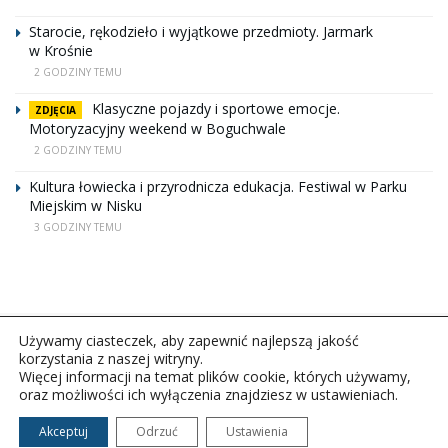
Starocie, rękodzieło i wyjątkowe przedmioty. Jarmark
w Krośnie
2 GODZINY TEMU
Klasyczne pojazdy i sportowe emocje.
ZDJĘCIA
Motoryzacyjny weekend w Boguchwale
2 GODZINY TEMU
Kultura łowiecka i przyrodnicza edukacja. Festiwal w Parku
Miejskim w Nisku
3 GODZINY TEMU
Używamy ciasteczek, aby zapewnić najlepszą jakość
korzystania z naszej witryny.
Więcej informacji na temat plików cookie, których używamy,
oraz możliwości ich wyłączenia znajdziesz w ustawieniach.
Copyright © 2026Polskie Radio Rzeszów S.A. w likwidacj.
Wszelkie prawa zastrzeżone.
Akceptuj
Odrzuć
Ustawienia