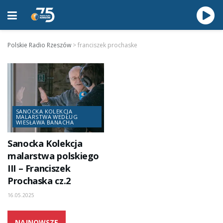
Polskie Radio Rzeszów
>
franciszek prochaske
SANOCKA KOLEKCJA
MALARSTWA WEDŁUG
WIESŁAWA BANACHA
Sanocka Kolekcja
malarstwa polskiego
III – Franciszek
Prochaska cz.2
16.05.2025
NAJNOWSZE