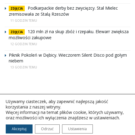
Podkarpackie derby bez zwycięzcy. Stal Mielec
ZDJĘCIA
zremisowała ze Stalą Rzeszów
11 GODZIN TEMU
120 mln zł na skup zbóż i rzepaku. Elewarr zwiększa
ZDJĘCIA
możliwości zakupowe
12 GODZIN TEMU
Piknik Pokoleń w Dębicy. Wieczorem Silent Disco pod gołym
niebem
13 GODZIN TEMU
Używamy ciasteczek, aby zapewnić najlepszą jakość
korzystania z naszej witryny.
Więcej informacji na temat plików cookie, których używamy,
oraz możliwości ich wyłączenia znajdziesz w ustawieniach.
Copyright © 2026Polskie Radio Rzeszów S.A. w likwidacj.
Wszelkie prawa zastrzeżone.
Akceptuj
Odrzuć
Ustawienia