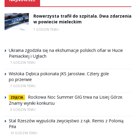
Rowerzysta trafił do szpitala. Dwa zdarzenia
w powiecie mieleckim
7 GODZIN TEMU
Ukraina zgodziła się na ekshumacje polskich ofiar w Hucie
Pieniackiej i Ugłach
7 GODZIN TEMU
Wisłoka Dębica pokonała JKS Jarosław. Cztery gole
po przerwie
7 GODZIN TEMU
Rockowa Noc Summer GIG trwa na Lisiej Górze.
ZDJĘCIA
Znamy wyniki konkursu
9 GODZIN TEMU
Stal Rzeszów wypuściła zwycięstwo z rąk. Remis z Polonią
Piła
10 GODZIN TEMU