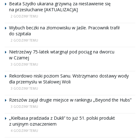
Beata Szydło ukarana grzywną za niestawienie się
na przesłuchanie [AKTUALIZACJA]
2 GODZINY TEMU
Wybuch beczki na złomowisku w Jaśle. Pracownik trafił
do szpitala
2 GODZINY TEMU
Nietrzeźwy 75-latek wtargnął pod pociąg na dworcu
w Czarnej
3 GODZINY TEMU
Rekordowo niski poziom Sanu. Wstrzymano dostawy wody
dla przemysłu w Stalowej Woli
3 GODZINY TEMU
Rzeszów zajął drugie miejsce w rankingu „Beyond the Hubs”
3 GODZINY TEMU
„Kiełbasa pradziada z Dukli” to już 51. polski produkt
z unijnym oznaczeniem
4 GODZINY TEMU