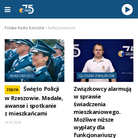
Polskie Radio Rzeszów
>
funkcjonariusze
WIADOMOŚCI
GŁOSEM ZWIĄZKÓW
Święto Policji
Związkowcy alarmują
ZDJĘCIA
w sprawie
w Rzeszowie. Medale,
świadczenia
awanse i spotkanie
mieszkaniowego.
z mieszkańcami
Możliwe niższe
16.07.2026
wypłaty dla
funkcjonariuszy