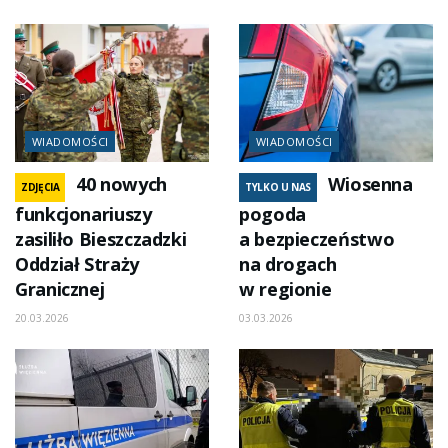
WIADOMOŚCI
WIADOMOŚCI
40 nowych
Wiosenna
ZDJĘCIA
TYLKO U NAS
funkcjonariuszy
pogoda
zasiliło Bieszczadzki
a bezpieczeństwo
Oddział Straży
na drogach
Granicznej
w regionie
20.03.2026
03.03.2026