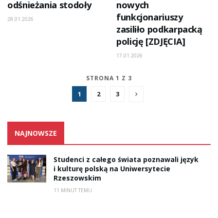
odśnieżania stodoły
nowych
funkcjonariuszy
28.01.2026
zasiliło podkarpacką
policję [ZDJĘCIA]
17.01.2026
STRONA 1 Z 3
1
2
3
NAJNOWSZE
Studenci z całego świata poznawali język
i kulturę polską na Uniwersytecie
Rzeszowskim
11 MINUT TEMU