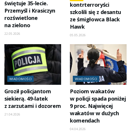
świętuje 35-lecie.
kontrterroryści
Przemyśl i Krasiczyn
szkolili się z desantu
rozświetlone
ze śmigłowca Black
na zielono
Hawk
22.05.2026
05.05.2026
WIADOMOŚCI
WIADOMOŚCI
Groził policjantom
Poziom wakatów
siekierą. 49-latek
w policji spada poniżej
z zarzutami i dozorem
9 proc. Najwięcej
wakatów w dużych
21.04.2026
komendach
04.04.2026