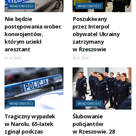
WIADOMOŚCI
WIADOMOŚCI
Nie będzie
Poszukiwany
postępowania wobec
przez Interpol
konwojentów,
obywatel Ukrainy
którym uciekł
zatrzymany
aresztant
w Rzeszowie
02.02.2026
28.01.2026
WIADOMOŚCI
WIADOMOŚCI
Tragiczny wypadek
Ślubowanie
w Narolu. 65-latek
policjantów
zginął podczas
w Rzeszowie. 28