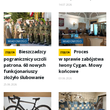
14.07.2026
WIADOMOŚCI
WIADOMOŚCI
Bieszczadzcy
Proces
ZDJĘCIA
ZDJĘCIA
pogranicznicy uczcili
w sprawie zabójstwa
patrona. 60 nowych
Iwony Cygan. Mowy
funkcjonariuszy
końcowe
złożyło ślubowanie
03.06.2026
25.06.2026