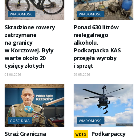
WIADOMOŚCI
WIADOMOŚCI
Skradzione rowery
Ponad 630 litrów
zatrzymane
nielegalnego
na granicy
alkoholu.
w Korczowej. Były
Podkarpacka KAS
warte około 20
przejęła wyroby
tysięcy złotych
i sprzęt
01.06.2026
29.05.2026
GOŚĆ DNIA
WIADOMOŚCI
Straż Graniczna
Podkarpaccy
WIDEO