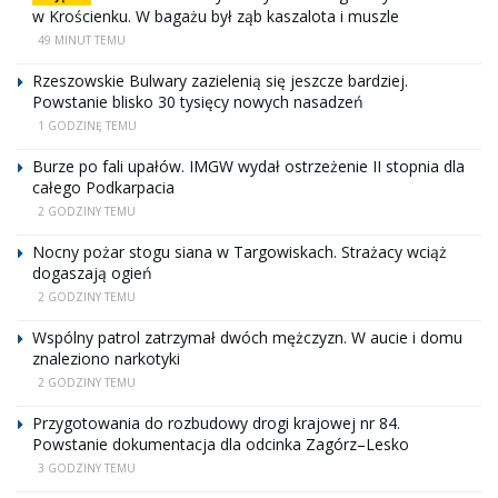
w Krościenku. W bagażu był ząb kaszalota i muszle
49 MINUT TEMU
Rzeszowskie Bulwary zazielenią się jeszcze bardziej.
Powstanie blisko 30 tysięcy nowych nasadzeń
1 GODZINĘ TEMU
Burze po fali upałów. IMGW wydał ostrzeżenie II stopnia dla
całego Podkarpacia
2 GODZINY TEMU
Nocny pożar stogu siana w Targowiskach. Strażacy wciąż
dogaszają ogień
2 GODZINY TEMU
Wspólny patrol zatrzymał dwóch mężczyzn. W aucie i domu
znaleziono narkotyki
2 GODZINY TEMU
Przygotowania do rozbudowy drogi krajowej nr 84.
Powstanie dokumentacja dla odcinka Zagórz–Lesko
3 GODZINY TEMU