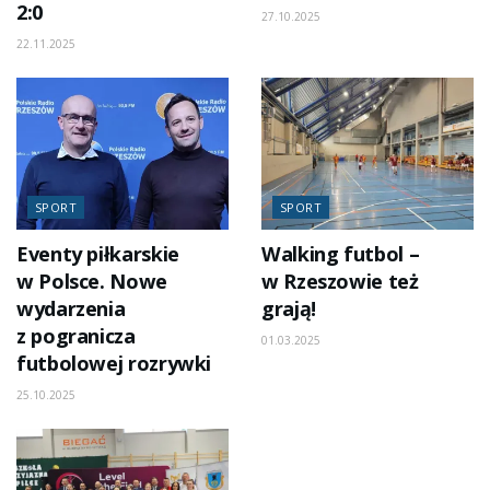
2:0
27.10.2025
22.11.2025
SPORT
SPORT
Eventy piłkarskie
Walking futbol –
w Polsce. Nowe
w Rzeszowie też
wydarzenia
grają!
z pogranicza
01.03.2025
futbolowej rozrywki
25.10.2025