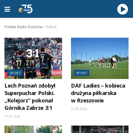
Polskie Radio Rzeszów
>
futbol
SPORT
SPORT
Lech Poznań zdobył
DAF Ladies – kobieca
Superpuchar Polski.
drużyna piłkarska
„Kolejorz” pokonał
w Rzeszowie
Górnika Zabrze 3:1
27.06.2026
17.07.2026