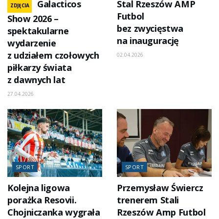
Galacticos
Stal Rzeszów AMP
ZDJĘCIA
Futbol
Show 2026 –
bez zwycięstwa
spektakularne
na inaugurację
wydarzenie
z udziałem czołowych
02.04.2026
piłkarzy świata
z dawnych lat
27.04.2026
SPORT
SPORT
Kolejna ligowa
Przemysław Świercz
porażka Resovii.
trenerem Stali
Chojniczanka wygrała
Rzeszów Amp Futbol