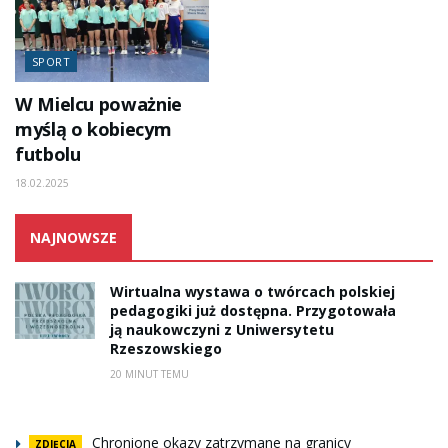
SPORT
W Mielcu poważnie
myślą o kobiecym
futbolu
18.02.2025
NAJNOWSZE
Wirtualna wystawa o twórcach polskiej
pedagogiki już dostępna. Przygotowała
ją naukowczyni z Uniwersytetu
Rzeszowskiego
20 MINUT TEMU
Chronione okazy zatrzymane na granicy
ZDJĘCIA