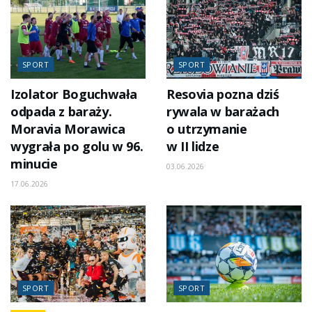
SPORT
SPORT
Izolator Boguchwała
Resovia pozna dziś
odpada z baraży.
rywala w barażach
Moravia Morawica
o utrzymanie
wygrała po golu w 96.
w II lidze
minucie
03.06.2026
17.06.2026
SPORT
SPORT