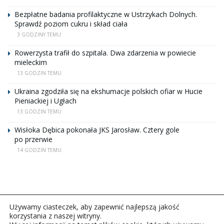
Bezpłatne badania profilaktyczne w Ustrzykach Dolnych.
Sprawdź poziom cukru i skład ciała
3 GODZINY TEMU
Rowerzysta trafił do szpitala. Dwa zdarzenia w powiecie
mieleckim
13 GODZIN TEMU
Ukraina zgodziła się na ekshumacje polskich ofiar w Hucie
Pieniackiej i Ugłach
13 GODZIN TEMU
Wisłoka Dębica pokonała JKS Jarosław. Cztery gole
po przerwie
14 GODZIN TEMU
Używamy ciasteczek, aby zapewnić najlepszą jakość
korzystania z naszej witryny.