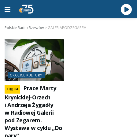
Polskie Radio Rzeszów
>
GALERIAPODZEGAREM
OKOLICE KULTURY
Prace Marty
ZDJĘCIA
Krynickiej-Orzech
i Andrzeja Żygadły
w Radiowej Galerii
pod Zegarem.
Wystawa w cyklu „Do
pary”