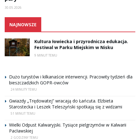
30.05.2026
NAJNOWSZE
Kultura łowiecka i przyrodnicza edukacja.
Festiwal w Parku Miejskim w Nisku
9 MINUT TEMU
Dużo turystów i kilkanaście interwencji. Pracowity tydzień dla
bieszczadzkich GOPR-owców
24 MINUTY TEMU
Gwiazdy „Trędowatej” wracają do Łańcuta. Elżbieta
Starostecka i Leszek Teleszyński spotkają się z widzami
51 MINUT TEMU
Wielki Odpust Kalwaryjski. Tysiące pielgrzymów w Kalwarii
Pacławskiej
2 GODZINY TEMU