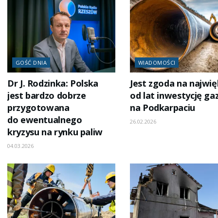
GOŚĆ DNIA
WIADOMOŚCI
Dr J. Rodzinka: Polska
Jest zgoda na najwi
jest bardzo dobrze
od lat inwestycję g
przygotowana
na Podkarpaciu
do ewentualnego
26.02.2026
kryzysu na rynku paliw
04.03.2026