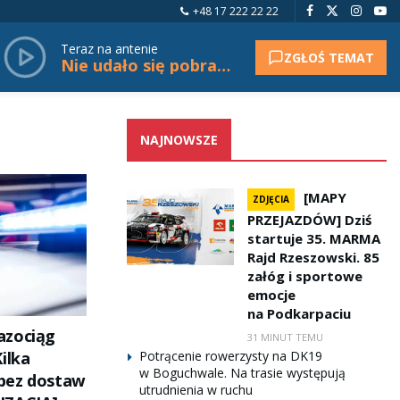
+48 17 222 22 22
Teraz na antenie
ZGŁOŚ TEMAT
Nie udało się pobrać tytułu.
NAJNOWSZE
[MAPY
ZDJĘCIA
PRZEJAZDÓW] Dziś
startuje 35. MARMA
Rajd Rzeszowski. 85
załóg i sportowe
emocje
na Podkarpaciu
azociąg
31 MINUT TEMU
ilka
Potrącenie rowerzysty na DK19
w Boguchwale. Na trasie występują
bez dostaw
utrudnienia w ruchu