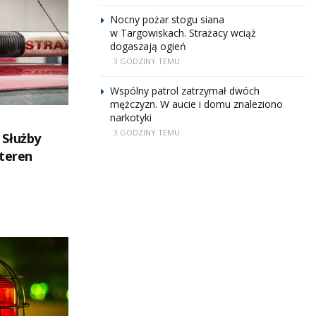
Nocny pożar stogu siana
w Targowiskach. Strażacy wciąż
dogaszają ogień
3 GODZINY TEMU
Wspólny patrol zatrzymał dwóch
mężczyzn. W aucie i domu znaleziono
narkotyki
3 GODZINY TEMU
 Służby
 teren