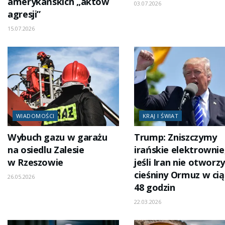
amerykańskich „aktów
03.07.2026
agresji”
15.07.2026
WIADOMOŚCI
KRAJ I ŚWIAT
Wybuch gazu w garażu
Trump: Zniszczymy
na osiedlu Zalesie
irańskie elektrownie
w Rzeszowie
jeśli Iran nie otworzy
cieśniny Ormuz w ci
26.05.2026
48 godzin
22.03.2026