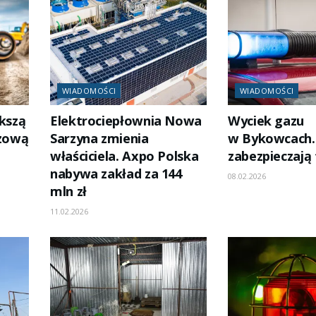
WIADOMOŚCI
WIADOMOŚCI
ększą
Elektrociepłownia Nowa
Wyciek gazu
azową
Sarzyna zmienia
w Bykowcach.
właściciela. Axpo Polska
zabezpieczają
nabywa zakład za 144
08.02.2026
mln zł
11.02.2026