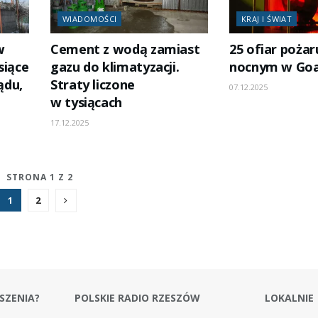
WIADOMOŚCI
KRAJ I ŚWIAT
w
Cement z wodą zamiast
25 ofiar pożar
siące
gazu do klimatyzacji.
nocnym w Goa
ądu,
Straty liczone
07.12.2025
w tysiącach
17.12.2025
STRONA 1 Z 2
1
2
SZENIA?
POLSKIE RADIO RZESZÓW
LOKALNIE