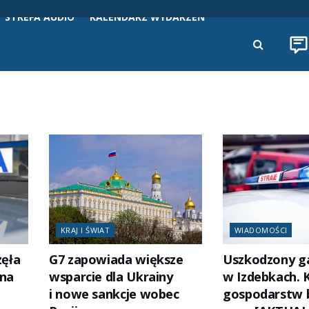
STREFA AUDIO
KALENDARZ WYDARZEŃ
KRAJ I ŚWIAT
WIADOMOŚCI
zęła
G7 zapowiada większe
Uszkodzony g
ana
wsparcie dla Ukrainy
w Izdebkach. K
i nowe sankcje wobec
gospodarstw 