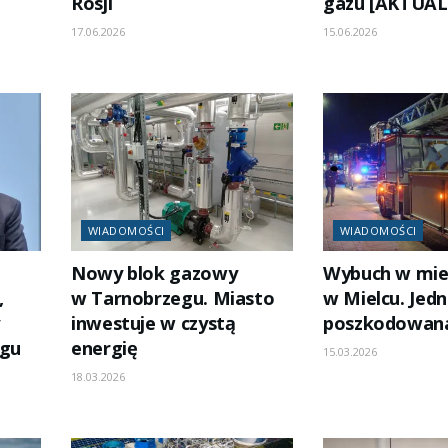
Rosji
gazu [AKTUAL
17.06.2026
15.06.2026
WIADOMOŚCI
WIADOMOŚCI
Nowy blok gazowy
Wybuch w mie
,
w Tarnobrzegu. Miasto
w Mielcu. Jed
inwestuje w czystą
poszkodowan
ągu
energię
15.03.2026
18.03.2026