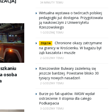
IZACJA]
34 MINUTY TEMU
Wirtualna wystawa o twórcach polskiej
pedagogiki już dostępna. Przygotowała
ją naukowczyni z Uniwersytetu
Rzeszowskiego
1 GODZINĘ TEMU
Chronione okazy zatrzymane
ZDJĘCIA
na granicy w Krościenku. W bagażu był
ząb kaszalota i muszle
2 GODZINY TEMU
szkaniu
Rzeszowskie Bulwary zazielenią się
jeszcze bardziej. Powstanie blisko 30
na osoba
tysięcy nowych nasadzeń
a
2 GODZINY TEMU
Burze po fali upałów. IMGW wydał
ostrzeżenie II stopnia dla całego
Podkarpacia
3 GODZINY TEMU