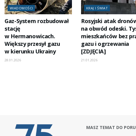
WIADOMOŚCI
KRAJ I ŚWIAT
Gaz-System rozbudował
Rosyjski atak dronó
stację
na obwód odeski. Ty
w Hermanowicach.
mieszkańców bez pr
Większy przesył gazu
gazu i ogrzewania
w kierunku Ukrainy
[ZDJĘCIA]
28.01.2026
21.01.2026
MASZ TEMAT DO PORU