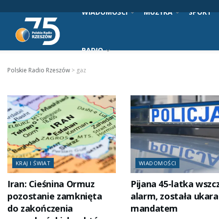
WIADOMOŚCI
MUZYKA
SPORT
RADIO
Polskie Radio Rzeszów
>
gaz
KRAJ I ŚWIAT
WIADOMOŚCI
Iran: Cieśnina Ormuz
Pijana 45-latka wszc
pozostanie zamknięta
alarm, została ukar
do zakończenia
mandatem