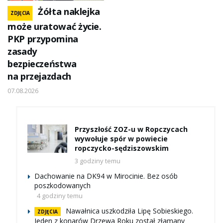
Żółta naklejka
ZDJĘCIA
może uratować życie.
PKP przypomina
zasady
bezpieczeństwa
na przejazdach
07.08.2026
Przyszłość ZOZ-u w Ropczycach
wywołuje spór w powiecie
ropczycko-sędziszowskim
3 godziny temu
Dachowanie na DK94 w Mirocinie. Bez osób
poszkodowanych
4 godziny temu
Nawałnica uszkodziła Lipę Sobieskiego.
ZDJĘCIA
Jeden z konarów Drzewa Roku został złamany