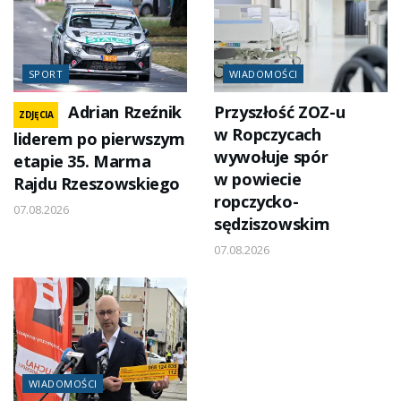
SPORT
WIADOMOŚCI
Adrian Rzeźnik
Przyszłość ZOZ-u
ZDJĘCIA
w Ropczycach
liderem po pierwszym
wywołuje spór
etapie 35. Marma
w powiecie
Rajdu Rzeszowskiego
ropczycko-
07.08.2026
sędziszowskim
07.08.2026
WIADOMOŚCI