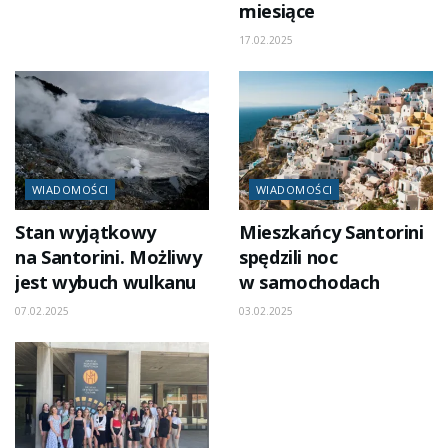
miesiące
17.02.2025
WIADOMOŚCI
WIADOMOŚCI
Stan wyjątkowy
Mieszkańcy Santorini
na Santorini. Możliwy
spędzili noc
jest wybuch wulkanu
w samochodach
07.02.2025
03.02.2025