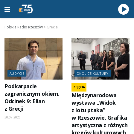
Polskie Radio Rzeszów
>
Grecja
AUDYCJE
OKOLICE KULTURY
Podkarpacie
ZDJĘCIA
zagranicznym okiem.
Międzynarodowa
Odcinek 9: Elian
wystawa „Widok
z Grecji
z lotu ptaka”
w Rzeszowie. Grafika
30.07.2026
artystyczna z różnych
kręgów kulturowych