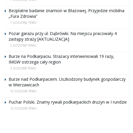
Bezpłatne badanie znamion w Błażowej. Przyjedzie mobilna
„Fura Zdrowia”
1 GODZINĘ TEMU
Pożar garażu przy ul. Dąbrówki. Na miejscu pracowały 4
zastępy straży [AKTUALIZACJA]
2 GODZINY TEMU
Burze na Podkarpaciu. Strażacy interweniowali 19 razy,
IMGW ostrzega cały region
3 GODZINY TEMU
Burze nad Podkarpaciem. Uszkodzony budynek gospodarczy
w Wierzawicach
12 GODZIN TEMU
Puchar Polski. Znamy rywali podkarpackich drużyn w I rundzie
12 GODZIN TEMU