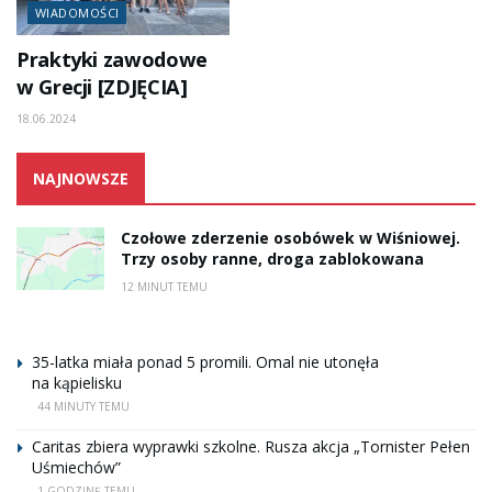
WIADOMOŚCI
Praktyki zawodowe
w Grecji [ZDJĘCIA]
18.06.2024
NAJNOWSZE
Czołowe zderzenie osobówek w Wiśniowej.
Trzy osoby ranne, droga zablokowana
12 MINUT TEMU
35-latka miała ponad 5 promili. Omal nie utonęła
na kąpielisku
44 MINUTY TEMU
Caritas zbiera wyprawki szkolne. Rusza akcja „Tornister Pełen
Uśmiechów”
1 GODZINĘ TEMU