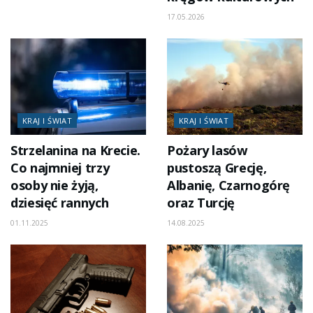
17.05.2026
KRAJ I ŚWIAT
KRAJ I ŚWIAT
Strzelanina na Krecie.
Pożary lasów
Co najmniej trzy
pustoszą Grecję,
osoby nie żyją,
Albanię, Czarnogórę
dziesięć rannych
oraz Turcję
01.11.2025
14.08.2025