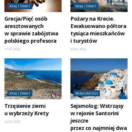
KRAJ I ŚWIAT
KRAJ I ŚWIAT
Grecja/Pięć osób
Pożary na Krecie.
aresztowanych
Ewakuowano półtora
w sprawie zabójstwa
tysiąca mieszkańców
polskiego profesora
i turystów
17.07.2025
03.07.2025
KRAJ I ŚWIAT
WIADOMOŚCI
Trzęsienie ziemi
Sejsmolog: Wstrząsy
u wybrzeży Krety
w rejonie Santorini
jeszcze
22.05.2025
przez co najmniej dwa