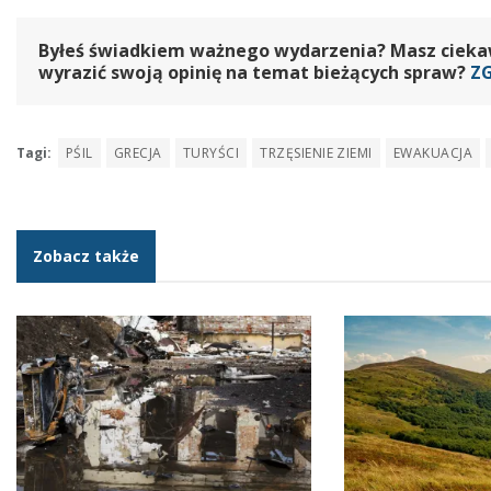
Byłeś świadkiem ważnego wydarzenia? Masz ciekawy
wyrazić swoją opinię na temat bieżących spraw?
Z
Tagi:
PŚIL
GRECJA
TURYŚCI
TRZĘSIENIE ZIEMI
EWAKUACJA
Zobacz także