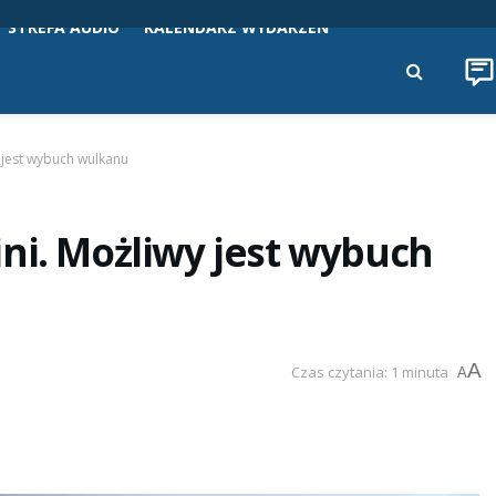
STREFA AUDIO
KALENDARZ WYDARZEŃ
y jest wybuch wulkanu
ni. Możliwy jest wybuch
A
Czas czytania: 1 minuta
A