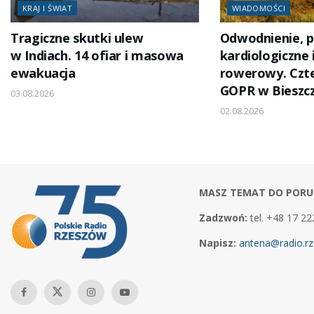
KRAJ I ŚWIAT
WIADOMOŚCI
Tragiczne skutki ulew
Odwodnienie, 
w Indiach. 14 ofiar i masowa
kardiologiczne
ewakuacja
rowerowy. Czte
GOPR w Bieszc
03.08.2026
02.08.2026
MASZ TEMAT DO PORU
Zadzwoń:
tel. +48 17 22
Napisz:
antena@radio.rz