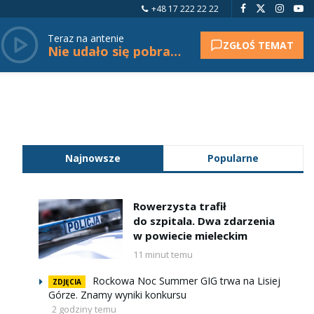
+48 17 222 22 22
Teraz na antenie
ZGŁOŚ TEMAT
Nie udało się pobrać tytułu.
Najnowsze
Popularne
Rowerzysta trafił
do szpitala. Dwa zdarzenia
w powiecie mieleckim
11 minut temu
Rockowa Noc Summer GIG trwa na Lisiej
ZDJĘCIA
Górze. Znamy wyniki konkursu
2 godziny temu