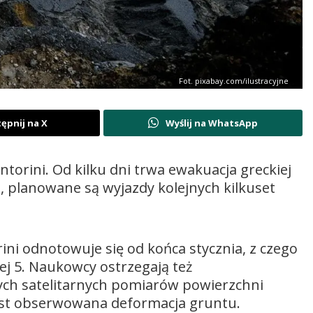
Fot. pixabay.com/ilustracyjne
ępnij na X
Wyślij na WhatsApp
ntorini. Od kilku dni trwa ewakuacja greckiej
, planowane są wyjazdy kolejnych kilkuset
ni odnotowuje się od końca stycznia, z czego
ej 5. Naukowcy ostrzegają też
h satelitarnych pomiarów powierzchni
jest obserwowana deformacja gruntu.