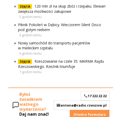
120 mln zł na skup zbóż i rzepaku. Elewarr
ZDJĘCIA
zwiększa możliwości zakupowe
5 godzin temu
Piknik Pokoleń w Dębicy. Wieczorem Silent Disco
pod gołym niebem
6 godzin temu
Nowy samochód do transportu pacjentów
w mieleckim szpitalu
6 godzin temu
Rzeszowianie na czele 35. MARMA Rajdu
ZDJĘCIA
Rzeszowskiego. Rzeźnik triumfuje
7 godzin temu
Byłeś
17 222 22 22
świadkiem
ważnego
antena@radio.rzeszow.pl
wydarzenia?
Daj nam znać!
Otwórz formularz