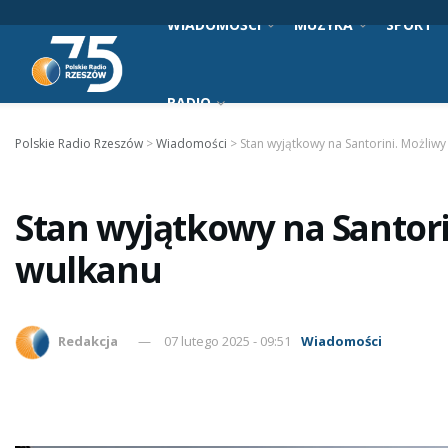
WIADOMOŚCI
MUZYKA
SPORT
RADIO
Polskie Radio Rzeszów
>
Wiadomości
>
Stan wyjątkowy na Santorini. Możliw
Stan wyjątkowy na Santori
wulkanu
Redakcja
07 lutego 2025 - 09:51
Wiadomości