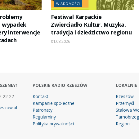
WIADOMOŚCI
problemy
Festiwal Karpackie
 i wypadek
Zwierciadło Kultur. Muzyka,
ry interwencje
tradycja i dziedzictwo regionu
zadach
01.08.2026
SZENIA?
POLSKIE RADIO RZESZÓW
LOKALNIE
2 22 22
Kontakt
Rzeszów
Kampanie społeczne
Przemyśl
eszow.pl
Patronaty
Stalowa Wo
Regulaminy
Tarnobrze
Polityka prywatności
Region