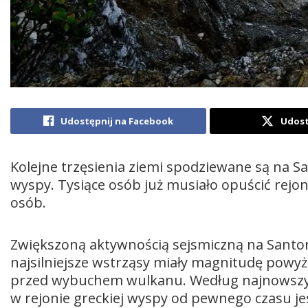
Udostępnij na Facebook
Udost
Kolejne trzęsienia ziemi spodziewane są na Sa
wyspy. Tysiące osób już musiało opuścić rejon
osób.
Zwiększoną aktywnością sejsmiczną na Santori
najsilniejsze wstrząsy miały magnitudę powyż
przed wybuchem wulkanu. Według najnowszyc
w rejonie greckiej wyspy od pewnego czasu 