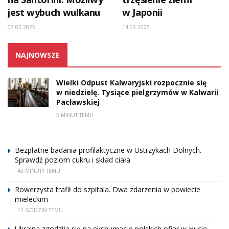
jest wybuch wulkanu
w Japonii
07.02.2025
14.01.2025
NAJNOWSZE
Wielki Odpust Kalwaryjski rozpocznie się
w niedzielę. Tysiące pielgrzymów w Kalwarii
Pacławskiej
5 MINUT TEMU
Bezpłatne badania profilaktyczne w Ustrzykach Dolnych.
Sprawdź poziom cukru i skład ciała
43 MINUTY TEMU
Rowerzysta trafił do szpitala. Dwa zdarzenia w powiecie
mieleckim
11 GODZIN TEMU
Ukraina zgodziła się na ekshumacje polskich ofiar w Hucie