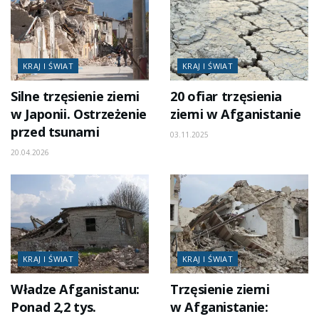
KRAJ I ŚWIAT
KRAJ I ŚWIAT
Silne trzęsienie ziemi
20 ofiar trzęsienia
w Japonii. Ostrzeżenie
ziemi w Afganistanie
przed tsunami
03.11.2025
20.04.2026
KRAJ I ŚWIAT
KRAJ I ŚWIAT
Władze Afganistanu:
Trzęsienie ziemi
Ponad 2,2 tys.
w Afganistanie: