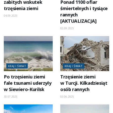
zabitych wskutek
Ponad 1100 ofiar
trzęsienia ziemi
śmiertelnych i tysiące
rannych
04.09.2025
[AKTUALIZACJA]
02.09.2025
KRAJ I ŚWIAT
KRAJ I ŚWIAT
Po trzęsieniu ziemi
Trzęsienie ziemi
fale tsunami uderzyły
w Turcji. Kilkadziesiąt
w Siewiero-Kurilsk
osób rannych
30.07.2025
03.06.2025