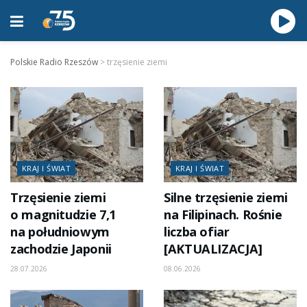
Polskie Radio Rzeszów
>
trzęsienie ziemi
KRAJ I ŚWIAT
KRAJ I ŚWIAT
Trzęsienie ziemi
Silne trzęsienie ziemi
o magnitudzie 7,1
na Filipinach. Rośnie
na południowym
liczba ofiar
zachodzie Japonii
[AKTUALIZACJA]
28.07.2026
08.06.2026