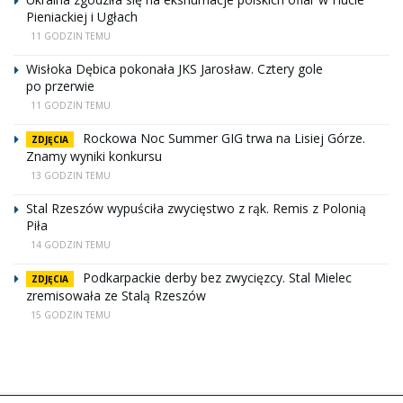
Pieniackiej i Ugłach
11 GODZIN TEMU
Wisłoka Dębica pokonała JKS Jarosław. Cztery gole
po przerwie
11 GODZIN TEMU
Rockowa Noc Summer GIG trwa na Lisiej Górze.
ZDJĘCIA
Znamy wyniki konkursu
13 GODZIN TEMU
Stal Rzeszów wypuściła zwycięstwo z rąk. Remis z Polonią
Piła
14 GODZIN TEMU
Podkarpackie derby bez zwycięzcy. Stal Mielec
ZDJĘCIA
zremisowała ze Stalą Rzeszów
15 GODZIN TEMU