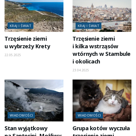
KRAJ I ŚWIAT
KRAJ I ŚWIAT
Trzęsienie ziemi
Trzęsienie ziemi
u wybrzeży Krety
i kilka wstrząsów
wtórnych w Stambule
22.05.2025
i okolicach
23.04.2025
WIADOMOŚCI
WIADOMOŚCI
Stan wyjątkowy
Grupa kotów wyczuła
na Santorini. Możliwy
trzęsienie ziemi