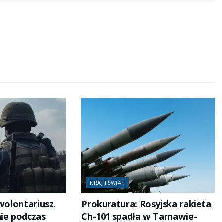
KRAJ I ŚWIAT
 wolontariusz.
Prokuratura: Rosyjska rakieta
nie podczas
Ch-101 spadła w Tarnawie-