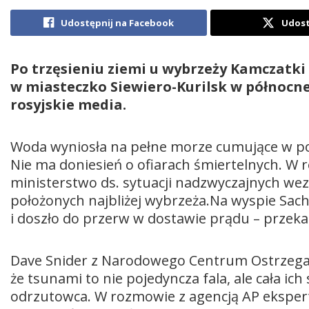
Udostępnij na Facebook
Udost
Po trzęsieniu ziemi u wybrzeży Kamczatki 
w miasteczko Siewiero-Kurilsk w północnej
rosyjskie media.
Woda wyniosła na pełne morze cumujące w porc
Nie ma doniesień o ofiarach śmiertelnych. W 
ministerstwo ds. sytuacji nadzwyczajnych we
położonych najbliżej wybrzeża.Na wyspie Sach
i doszło do przerw w dostawie prądu – przeka
Dave Snider z Narodowego Centrum Ostrzegan
że tsunami to nie pojedyncza fala, ale cała ic
odrzutowca. W rozmowie z agencją AP ekspert