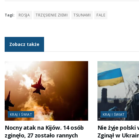
Tagi:
ROSJA
TRZĘSIENIE ZIEMI
TSUNAMI
FALE
Zobacz także
KRAJ I ŚWIAT
KRAJ I ŚWIAT
Nocny atak na Kijów. 14 osób
Nie żyje polski
zginęło, 27 zostało rannych
Zginął w Ukrai