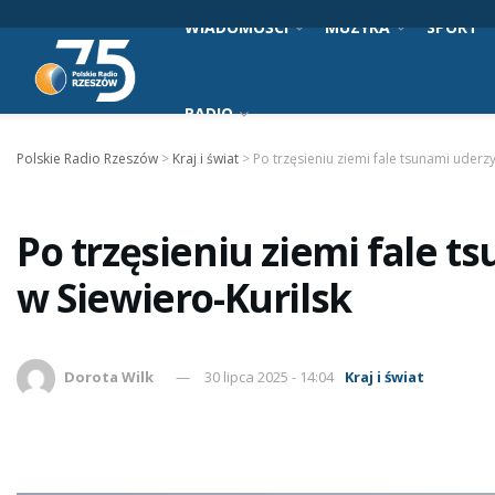
WIADOMOŚCI
MUZYKA
SPORT
RADIO
Polskie Radio Rzeszów
>
Kraj i świat
>
Po trzęsieniu ziemi fale tsunami uderzy
Po trzęsieniu ziemi fale t
w Siewiero-Kurilsk
Dorota Wilk
30 lipca 2025 - 14:04
Kraj i świat