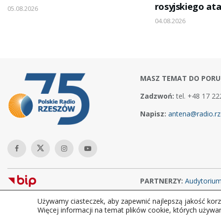
rosyjskiego at
05.08.2026
04.08.2026
MASZ TEMAT DO PORU
Zadzwoń:
tel. +48 17 22
Napisz:
antena@radio.rz
PARTNERZY:
Audytoriu
Używamy ciasteczek, aby zapewnić najlepszą jakość korzy
Copyright © 2026Polskie Radio Rzeszów S.A. w likwidacj. Wszelkie
Więcej informacji na temat plików cookie, których używa