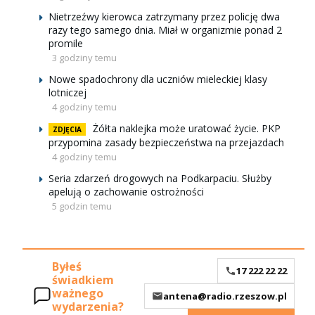
Nietrzeźwy kierowca zatrzymany przez policję dwa
razy tego samego dnia. Miał w organizmie ponad 2
promile
3 godziny temu
Nowe spadochrony dla uczniów mieleckiej klasy
lotniczej
4 godziny temu
Żółta naklejka może uratować życie. PKP
ZDJĘCIA
przypomina zasady bezpieczeństwa na przejazdach
4 godziny temu
Seria zdarzeń drogowych na Podkarpaciu. Służby
apelują o zachowanie ostrożności
5 godzin temu
Byłeś
17 222 22 22
świadkiem
ważnego
antena@radio.rzeszow.pl
wydarzenia?