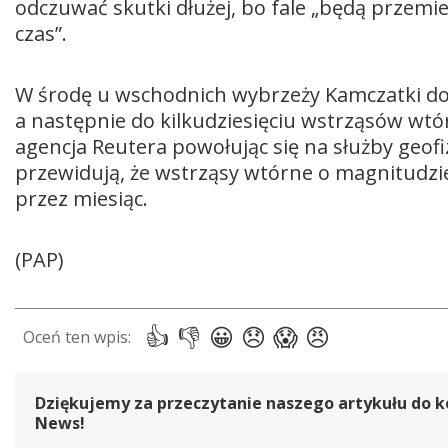
odczuwać skutki dłużej, bo fale „będą przemi
czas”.
W środę u wschodnich wybrzeży Kamczatki dosz
a następnie do kilkudziesięciu wstrząsów wtó
agencja Reutera powołując się na służby geofi
przewidują, że wstrząsy wtórne o magnitudzi
przez miesiąc.
(PAP)
Dziękujemy za przeczytanie naszego artykułu do k
News!