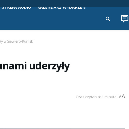
STREFA AUDIO
KALENDARZ WYDARZEŃ
ły w Siewiero-Kurilsk
sunami uderzyły
A
Czas czytania: 1 minuta
A