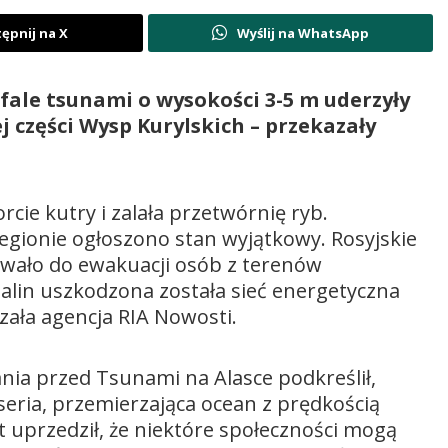
ępnij na X
Wyślij na WhatsApp
fale tsunami o wysokości 3-5 m uderzyły
 części Wysp Kurylskich – przekazały
ie kutry i zalała przetwórnię ryb.
regionie ogłoszono stan wyjątkowy. Rosyjskie
zwało do ewakuacji osób z terenów
alin uszkodzona została sieć energetyczna
zała agencja RIA Nowosti.
ia przed Tsunami na Alasce podkreślił,
h seria, przemierzająca ocean z prędkością
 uprzedził, że niektóre społeczności mogą