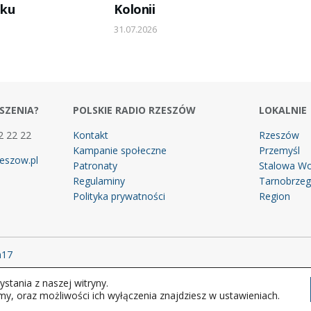
aku
Kolonii
31.07.2026
SZENIA?
POLSKIE RADIO RZESZÓW
LOKALNIE
2 22 22
Kontakt
Rzeszów
Kampanie społeczne
Przemyśl
eszow.pl
Patronaty
Stalowa Wo
Regulaminy
Tarnobrze
Polityka prywatności
Region
m17
stania z naszej witryny.
 prawa zastrzeżone.
my, oraz możliwości ich wyłączenia znajdziesz w ustawieniach.