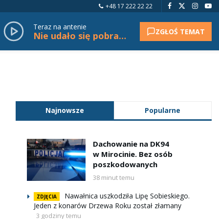
+48 17 222 22 22
Teraz na antenie
ZGŁOŚ TEMAT
Nie udało się pobrać tytułu.
Najnowsze
Popularne
Dachowanie na DK94
w Mirocinie. Bez osób
poszkodowanych
38 minut temu
Nawałnica uszkodziła Lipę Sobieskiego.
ZDJĘCIA
Jeden z konarów Drzewa Roku został złamany
3 godziny temu