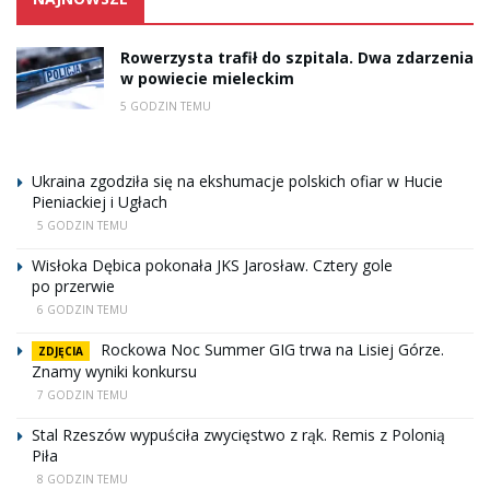
Rowerzysta trafił do szpitala. Dwa zdarzenia
w powiecie mieleckim
5 GODZIN TEMU
Ukraina zgodziła się na ekshumacje polskich ofiar w Hucie
Pieniackiej i Ugłach
5 GODZIN TEMU
Wisłoka Dębica pokonała JKS Jarosław. Cztery gole
po przerwie
6 GODZIN TEMU
Rockowa Noc Summer GIG trwa na Lisiej Górze.
ZDJĘCIA
Znamy wyniki konkursu
7 GODZIN TEMU
Stal Rzeszów wypuściła zwycięstwo z rąk. Remis z Polonią
Piła
8 GODZIN TEMU