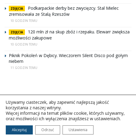
Podkarpackie derby bez zwycięzcy. Stal Mielec
ZDJĘCIA
zremisowała ze Stalą Rzeszów
10 GODZIN TEMU
120 mln zł na skup zbóż i rzepaku. Elewarr zwiększa
ZDJĘCIA
możliwości zakupowe
10 GODZIN TEMU
Piknik Pokoleń w Dębicy. Wieczorem Silent Disco pod gołym
niebem
11 GODZIN TEMU
Używamy ciasteczek, aby zapewnić najlepszą jakość
korzystania z naszej witryny.
Więcej informacji na temat plików cookie, których używamy,
oraz możliwości ich wyłączenia znajdziesz w ustawieniach.
Copyright © 2026Polskie Radio Rzeszów S.A. w likwidacj.
Wszelkie prawa zastrzeżone.
Akceptuj
Odrzuć
Ustawienia