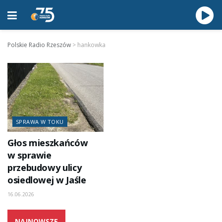
Polskie Radio Rzeszów
>
hankowka
SPRAWA W TOKU
Głos mieszkańców
w sprawie
przebudowy ulicy
osiedlowej w Jaśle
16.06.2026
NAJNOWSZE