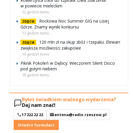
Rowerzysta trafił do szpitala. Dwa zdarzenia
w powiecie mieleckim
12 godzin temu
Rockowa Noc Summer GIG na Lisiej
ZDJĘCIA
Górze. Znamy wyniki konkursu
13 godzin temu
120 mln zł na skup zbóż i rzepaku. Elewarr
ZDJĘCIA
zwiększa możliwości zakupowe
16 godzin temu
Piknik Pokoleń w Dębicy. Wieczorem Silent Disco
pod gołym niebem
18 godzin temu
Byłeś świadkiem ważnego wydarzenia?
Daj nam znać!
17 222 22 22
antena@radio.rzeszow.pl
Otwórz formularz