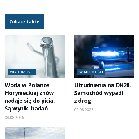
Zobacz także
WIADOMOŚCI
WIADOMOŚCI
Woda w Polance
Utrudnienia na DK28.
Horynieckiej znów
Samochód wypadł
nadaje się do picia.
z drogi
Są wyniki badań
08.08.2026
08.08.2026