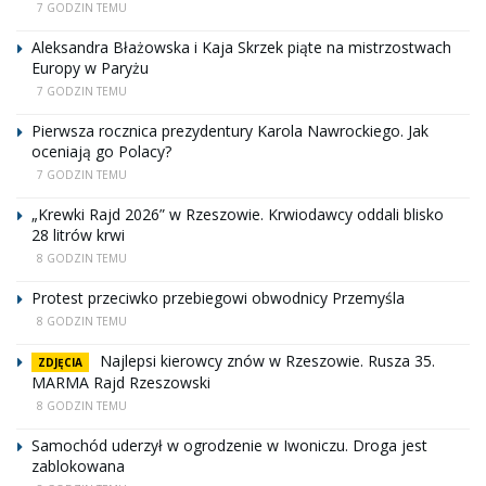
7 GODZIN TEMU
Aleksandra Błażowska i Kaja Skrzek piąte na mistrzostwach
Europy w Paryżu
7 GODZIN TEMU
Pierwsza rocznica prezydentury Karola Nawrockiego. Jak
oceniają go Polacy?
7 GODZIN TEMU
„Krewki Rajd 2026” w Rzeszowie. Krwiodawcy oddali blisko
28 litrów krwi
8 GODZIN TEMU
Protest przeciwko przebiegowi obwodnicy Przemyśla
8 GODZIN TEMU
Najlepsi kierowcy znów w Rzeszowie. Rusza 35.
ZDJĘCIA
MARMA Rajd Rzeszowski
8 GODZIN TEMU
Samochód uderzył w ogrodzenie w Iwoniczu. Droga jest
zablokowana