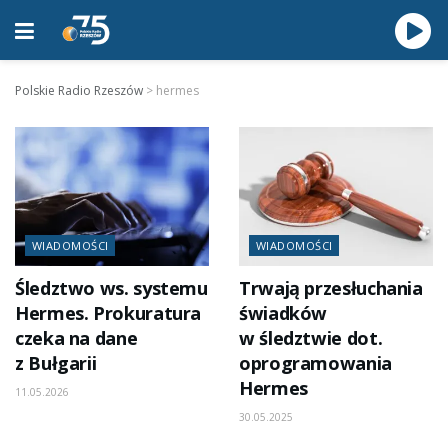
Polskie Radio Rzeszów
>
hermes
WIADOMOŚCI
WIADOMOŚCI
Śledztwo ws. systemu
Trwają przesłuchania
Hermes. Prokuratura
świadków
czeka na dane
w śledztwie dot.
z Bułgarii
oprogramowania
Hermes
11.05.2026
30.05.2025