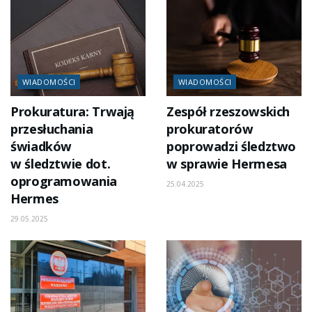
WIADOMOŚCI
WIADOMOŚCI
Prokuratura: Trwają
Zespół rzeszowskich
przesłuchania
prokuratorów
świadków
poprowadzi śledztwo
w śledztwie dot.
w sprawie Hermesa
oprogramowania
25.04.2025
Hermes
29.05.2025