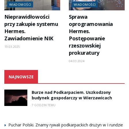
WIADOMOŚCI
WIADOMOŚCI
Nieprawidłowości
Sprawa
przy zakupie systemu
oprogramowania
Hermes.
Hermes.
Zawiadomienie NIK
Postępowanie
rzeszowskiej
19.03.2025
prokuratury
04.03.2024
NAJNOWSZE
Burze nad Podkarpaciem. Uszkodzony
budynek gospodarczy w Wierzawicach
7 GODZIN TEMU
Puchar Polski. Znamy rywali podkarpackich drużyn w I rundzie