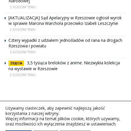
Narodowej
2 GODZINY TEMU
[AKTUALIZACJA] Sąd Apelacyjny w Rzeszowie ogłosił wyrok
w sprawie Marcina Warchoła przeciwko Izabeli Leszczynie
2 GODZINY TEMU
Cztery wypadki z udziałem jednośladów od rana na drogach
Rzeszowa i powiatu
3 GODZINY TEMU
3,5 tysiąca breloków z anime. Niezwykła kolekcja
ZDJĘCIA
na wystawie w Rzeszowie
3 GODZINY TEMU
Używamy ciasteczek, aby zapewnić najlepszą jakość
korzystania z naszej witryny.
Więcej informacji na temat plików cookie, których używamy,
oraz możliwości ich wyłączenia znajdziesz w ustawieniach.
Copyright © 2026Polskie Radio Rzeszów S.A. w likwidacj.