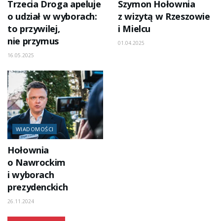
Trzecia Droga apeluje
Szymon Hołownia
o udział w wyborach:
z wizytą w Rzeszowie
to przywilej,
i Mielcu
nie przymus
01.04.2025
16.05.2025
WIADOMOŚCI
Hołownia
o Nawrockim
i wyborach
prezydenckich
26.11.2024