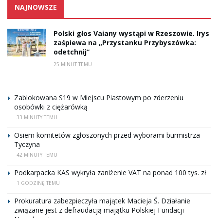
NAJNOWSZE
Polski głos Vaiany wystąpi w Rzeszowie. Irys
zaśpiewa na „Przystanku Przybyszówka:
odetchnij”
25 MINUT TEMU
Zablokowana S19 w Miejscu Piastowym po zderzeniu
osobówki z ciężarówką
33 MINUTY TEMU
Osiem komitetów zgłoszonych przed wyborami burmistrza
Tyczyna
42 MINUTY TEMU
Podkarpacka KAS wykryła zaniżenie VAT na ponad 100 tys. zł
1 GODZINĘ TEMU
Prokuratura zabezpieczyła majątek Macieja Ś. Działanie
związane jest z defraudacją majątku Polskiej Fundacji