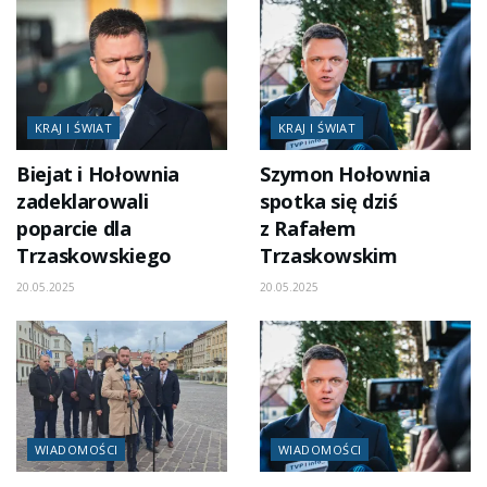
KRAJ I ŚWIAT
KRAJ I ŚWIAT
Biejat i Hołownia
Szymon Hołownia
zadeklarowali
spotka się dziś
poparcie dla
z Rafałem
Trzaskowskiego
Trzaskowskim
20.05.2025
20.05.2025
WIADOMOŚCI
WIADOMOŚCI