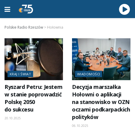
Polskie Radio Rzeszów
>
Hołownia
KRAJ I ŚWIAT
WIADOMOŚCI
Ryszard Petru: Jestem
Decyzja marszałka
w stanie poprowadzić
Hołowni o aplikacji
Polskę 2050
na stanowisko w OZN
do sukcesu
oczami podkarpackich
polityków
20.10.2025
06.10.2025