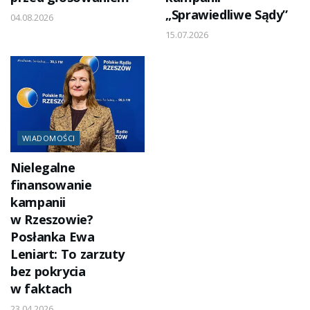
„Sprawiedliwe Sądy”
04.08.2026
15.07.2026
WIADOMOŚCI
Nielegalne
finansowanie
kampanii
w Rzeszowie?
Posłanka Ewa
Leniart: To zarzuty
bez pokrycia
w faktach
23.04.2026