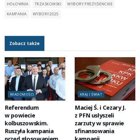
HOŁOWNIA
TRZASKOWSKI
WYBORY PREZYDENCKIE
KAMPANIA
WYBORY2025
Zobacz także
WIADOMOŚCI
KRAJ I ŚWIAT
Referendum
Maciej Ś. i Cezary J.
w powiecie
z PFN usłyszeli
kolbuszowskim.
zarzuty w sprawie
Ruszyła kampania
sfinansowania
przed głosowaniem
kampanii