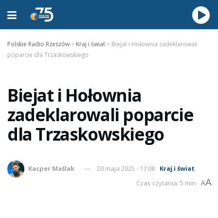
Polskie Radio Rzeszów
>
Kraj i świat
>
Biejat i Hołownia zadeklarowali
poparcie dla Trzaskowskiego
Biejat i Hołownia
zadeklarowali poparcie
dla Trzaskowskiego
Kacper Maślak
20 maja 2025 - 17:08
Kraj i świat
A
Czas czytania: 5 min.
A