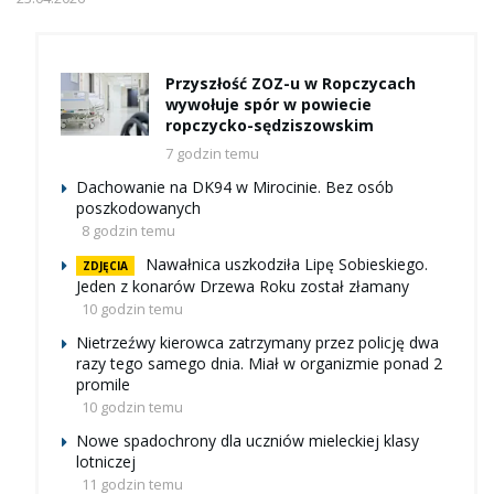
Przyszłość ZOZ-u w Ropczycach
wywołuje spór w powiecie
ropczycko-sędziszowskim
7 godzin temu
Dachowanie na DK94 w Mirocinie. Bez osób
poszkodowanych
8 godzin temu
Nawałnica uszkodziła Lipę Sobieskiego.
ZDJĘCIA
Jeden z konarów Drzewa Roku został złamany
10 godzin temu
Nietrzeźwy kierowca zatrzymany przez policję dwa
razy tego samego dnia. Miał w organizmie ponad 2
promile
10 godzin temu
Nowe spadochrony dla uczniów mieleckiej klasy
lotniczej
11 godzin temu