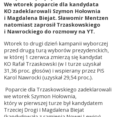
We wtorek poparcie dla kandydata
KO zadeklarowali Szymon Hołownia
i Magdalena Biejat. Sławomir Mentzen
natomiast zaprosił Trzaskowskiego
i Nawrockiego do rozmowy na YT.
Wtorek to drugi dzień kampanii wyborczej
przed drugą turą wyborów prezydenckich,
w której 1 czerwca zmierzą się kandydat
KO Rafał Trzaskowski (w I turze uzyskał
31,36 proc. głosów) i wspierany przez PiS
Karol Nawrocki (uzyskał 29,54 proc.).
Poparcie dla Trzaskowskiego zadeklarowali
we wtorek Szymon Hołownia,
który w pierwszej turze był kandydatem
Trzeciej Drogi i Magdalena Biejat
(kandydowała z ramienia Nowej Lewicy).