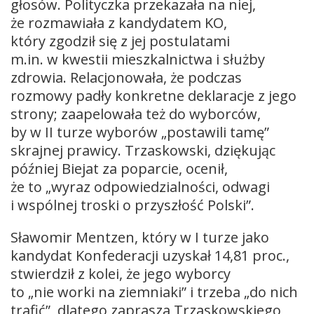
głosów. Polityczka przekazała na niej,
że rozmawiała z kandydatem KO,
który zgodził się z jej postulatami
m.in. w kwestii mieszkalnictwa i służby
zdrowia. Relacjonowała, że podczas
rozmowy padły konkretne deklaracje z jego
strony; zaapelowała też do wyborców,
by w II turze wyborów „postawili tamę”
skrajnej prawicy. Trzaskowski, dziękując
później Biejat za poparcie, ocenił,
że to „wyraz odpowiedzialności, odwagi
i wspólnej troski o przyszłość Polski”.
Sławomir Mentzen, który w I turze jako
kandydat Konfederacji uzyskał 14,81 proc.,
stwierdził z kolei, że jego wyborcy
to „nie worki na ziemniaki” i trzeba „do nich
trafić”, dlatego zaprasza Trzaskowskiego