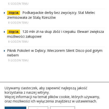
6 GODZIN TEMU
Podkarpackie derby bez zwycięzcy. Stal Mielec
ZDJĘCIA
zremisowała ze Stalą Rzeszów
8 GODZIN TEMU
120 mln zł na skup zbóż i rzepaku. Elewarr zwiększa
ZDJĘCIA
możliwości zakupowe
8 GODZIN TEMU
Piknik Pokoleń w Dębicy. Wieczorem Silent Disco pod gołym
niebem
9 GODZIN TEMU
Używamy ciasteczek, aby zapewnić najlepszą jakość
korzystania z naszej witryny.
Więcej informacji na temat plików cookie, których używamy,
oraz możliwości ich wyłączenia znajdziesz w ustawieniach.
Copyright © 2026Polskie Radio Rzeszów S.A. w likwidacj.