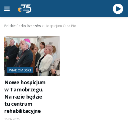
Polskie Radio Rzeszów
>
Hospicjum Ojca Pio
WIADOMOŚCI
Nowe hospicjum
w Tarnobrzegu.
Na razie będzie
tu centrum
rehabilitacyjne
16.06.2026