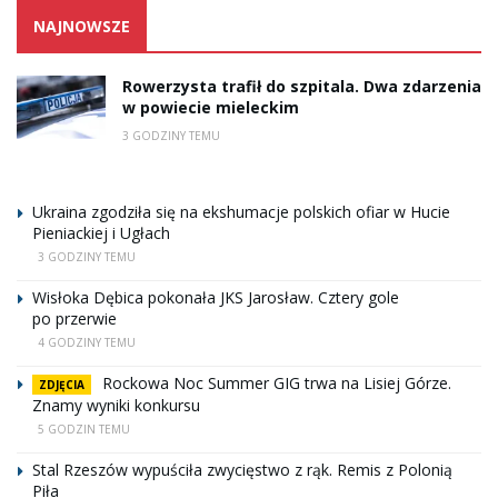
NAJNOWSZE
Rowerzysta trafił do szpitala. Dwa zdarzenia
w powiecie mieleckim
3 GODZINY TEMU
Ukraina zgodziła się na ekshumacje polskich ofiar w Hucie
Pieniackiej i Ugłach
3 GODZINY TEMU
Wisłoka Dębica pokonała JKS Jarosław. Cztery gole
po przerwie
4 GODZINY TEMU
Rockowa Noc Summer GIG trwa na Lisiej Górze.
ZDJĘCIA
Znamy wyniki konkursu
5 GODZIN TEMU
Stal Rzeszów wypuściła zwycięstwo z rąk. Remis z Polonią
Piła