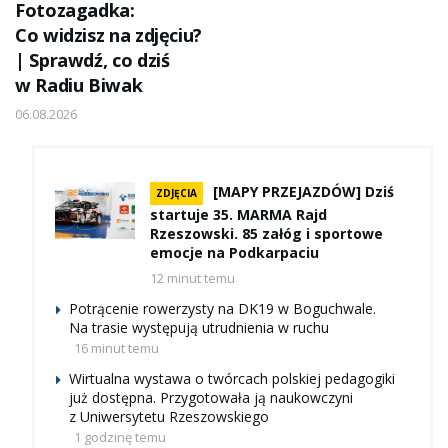
Fotozagadka:
Co widzisz na zdjęciu?
| Sprawdź, co dziś
w Radiu Biwak
06.08.2026
[MAPY PRZEJAZDÓW] Dziś
ZDJĘCIA
startuje 35. MARMA Rajd
Rzeszowski. 85 załóg i sportowe
emocje na Podkarpaciu
12 minut temu
Potrącenie rowerzysty na DK19 w Boguchwale.
Na trasie występują utrudnienia w ruchu
16 minut temu
Wirtualna wystawa o twórcach polskiej pedagogiki
już dostępna. Przygotowała ją naukowczyni
z Uniwersytetu Rzeszowskiego
1 godzinę temu