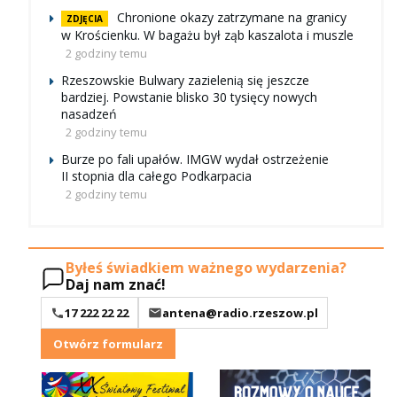
Chronione okazy zatrzymane na granicy
ZDJĘCIA
w Krościenku. W bagażu był ząb kaszalota i muszle
2 godziny temu
Rzeszowskie Bulwary zazielenią się jeszcze
bardziej. Powstanie blisko 30 tysięcy nowych
nasadzeń
2 godziny temu
Burze po fali upałów. IMGW wydał ostrzeżenie
II stopnia dla całego Podkarpacia
2 godziny temu
Byłeś świadkiem ważnego wydarzenia?
Daj nam znać!
17 222 22 22
antena@radio.rzeszow.pl
Otwórz formularz