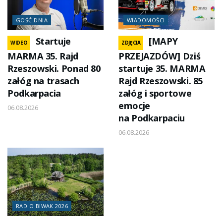
GOŚĆ DNIA
WIADOMOŚCI
Startuje
[MAPY
WIDEO
ZDJĘCIA
MARMA 35. Rajd
PRZEJAZDÓW] Dziś
Rzeszowski. Ponad 80
startuje 35. MARMA
załóg na trasach
Rajd Rzeszowski. 85
Podkarpacia
załóg i sportowe
emocje
06.08.2026
na Podkarpaciu
06.08.2026
RADIO BIWAK 2026