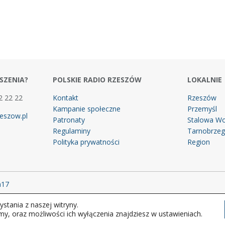
SZENIA?
POLSKIE RADIO RZESZÓW
LOKALNIE
2 22 22
Kontakt
Rzeszów
Kampanie społeczne
Przemyśl
eszow.pl
Patronaty
Stalowa Wo
Regulaminy
Tarnobrze
Polityka prywatności
Region
m17
stania z naszej witryny.
 prawa zastrzeżone.
my, oraz możliwości ich wyłączenia znajdziesz w ustawieniach.