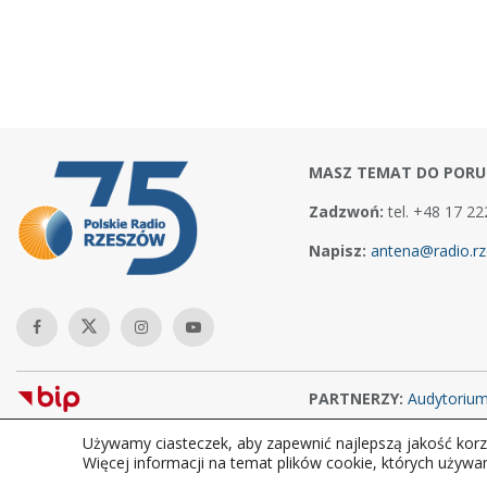
MASZ TEMAT DO PORU
Zadzwoń:
tel. +48 17 22
Napisz:
antena@radio.rz
PARTNERZY:
Audytoriu
Używamy ciasteczek, aby zapewnić najlepszą jakość korzy
Copyright © 2026Polskie Radio Rzeszów S.A. w likwidacj. Wszelkie
Więcej informacji na temat plików cookie, których używa