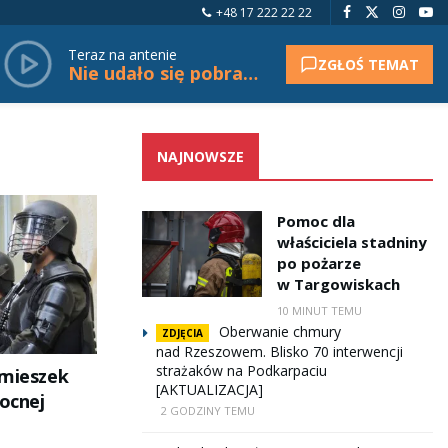
+48 17 222 22 22
Teraz na antenie
ZGŁOŚ TEMAT
Nie udało się pobrać tytułu.
NAJNOWSZE
Pomoc dla
właściciela stadniny
po pożarze
w Targowiskach
10 MINUT TEMU
Oberwanie chmury
ZDJĘCIA
nad Rzeszowem. Blisko 70 interwencji
strażaków na Podkarpaciu
amieszek
[AKTUALIZACJA]
nocnej
2 GODZINY TEMU