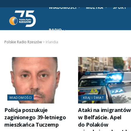
WIADOMOŚCI
MUZYKA
SPORT
RADIO
Polskie Radio Rzeszów
>
Irlandia
WIADOMOŚCI
KRAJ I ŚWIAT
Policja poszukuje
Ataki na imigrantó
zaginionego 39-letniego
w Belfaście. Apel
mieszkańca Tuczemp
do Polaków