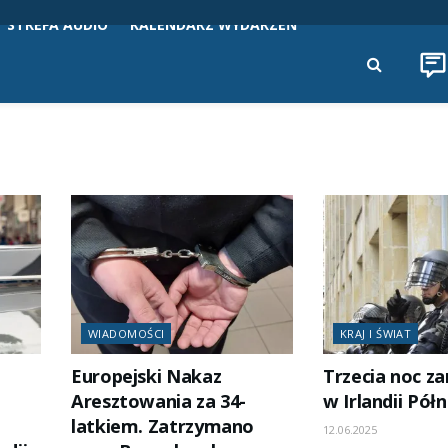
STREFA AUDIO
KALENDARZ WYDARZEŃ
WIADOMOŚCI
KRAJ I ŚWIAT
w
Europejski Nakaz
Trzecia noc z
Aresztowania za 34-
w Irlandii Pół
latkiem. Zatrzymano
12.06.2025