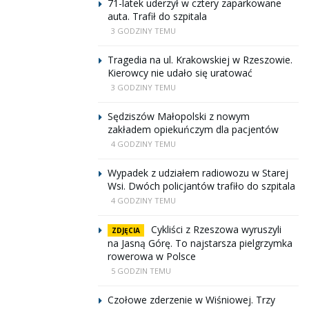
71-latek uderzył w cztery zaparkowane
auta. Trafił do szpitala
3 GODZINY TEMU
Tragedia na ul. Krakowskiej w Rzeszowie.
Kierowcy nie udało się uratować
3 GODZINY TEMU
Sędziszów Małopolski z nowym
zakładem opiekuńczym dla pacjentów
4 GODZINY TEMU
Wypadek z udziałem radiowozu w Starej
Wsi. Dwóch policjantów trafiło do szpitala
4 GODZINY TEMU
Cykliści z Rzeszowa wyruszyli
ZDJĘCIA
na Jasną Górę. To najstarsza pielgrzymka
rowerowa w Polsce
5 GODZIN TEMU
Czołowe zderzenie w Wiśniowej. Trzy