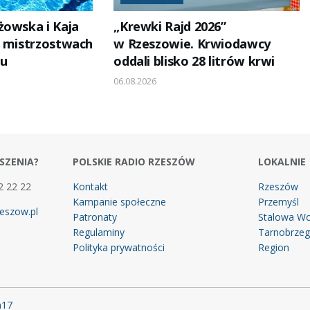
żowska i Kaja
„Krewki Rajd 2026”
a mistrzostwach
w Rzeszowie. Krwiodawcy
żu
oddali blisko 28 litrów krwi
06.08.2026
SZENIA?
POLSKIE RADIO RZESZÓW
LOKALNIE
2 22 22
Kontakt
Rzeszów
Kampanie społeczne
Przemyśl
eszow.pl
Patronaty
Stalowa Wo
Regulaminy
Tarnobrze
Polityka prywatności
Region
m17