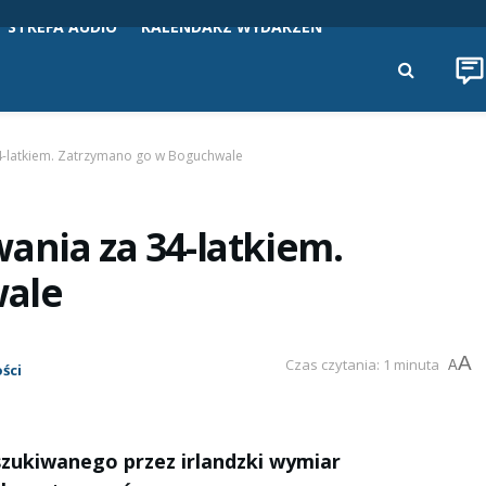
STREFA AUDIO
KALENDARZ WYDARZEŃ
4-latkiem. Zatrzymano go w Boguchwale
ania za 34-latkiem.
wale
A
Czas czytania: 1 minuta
A
ści
szukiwanego przez irlandzki wymiar