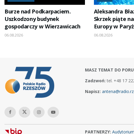
Burze nad Podkarpaciem.
Aleksandra Bła
Uszkodzony budynek
Skrzek piąte n
gospodarczy w Wierzawicach
Europy w Pary
06.08.2026
06.08.2026
MASZ TEMAT DO PORU
Zadzwoń:
tel. +48 17 22
Napisz:
antena@radio.rz
PARTNERZY:
Audytoriu