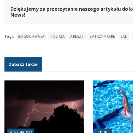
Dziękujemy za przeczytanie naszego artykułu do k
News!
Tagi:
BOGUCHWAŁA
POLICJA
ARESZT
ZATRZYMANIE
SĄD
Zobacz także
WIADOMOŚCI
SPORT