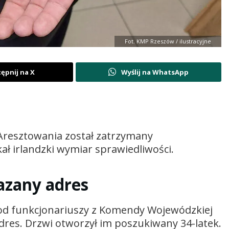
Fot. KMP Rzeszów / ilustracyjne
ępnij na X
Wyślij na WhatsApp
Aresztowania został zatrzymany
ł irlandzki wymiar sprawiedliwości.
kazany adres
ę od funkcjonariuszy z Komendy Wojewódzkiej
adres. Drzwi otworzył im poszukiwany 34-latek.