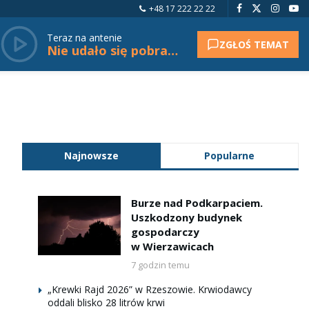
+48 17 222 22 22
Teraz na antenie
ZGŁOŚ TEMAT
Nie udało się pobrać tytułu.
Najnowsze
Popularne
Burze nad Podkarpaciem.
Uszkodzony budynek
gospodarczy
w Wierzawicach
7 godzin temu
„Krewki Rajd 2026” w Rzeszowie. Krwiodawcy
oddali blisko 28 litrów krwi