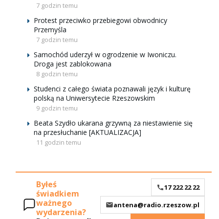
7 godzin temu
Protest przeciwko przebiegowi obwodnicy
Przemyśla
7 godzin temu
Samochód uderzył w ogrodzenie w Iwoniczu.
Droga jest zablokowana
8 godzin temu
Studenci z całego świata poznawali język i kulturę
polską na Uniwersytecie Rzeszowskim
9 godzin temu
Beata Szydło ukarana grzywną za niestawienie się
na przesłuchanie [AKTUALIZACJA]
11 godzin temu
Byłeś
17 222 22 22
świadkiem
ważnego
antena@radio.rzeszow.pl
wydarzenia?