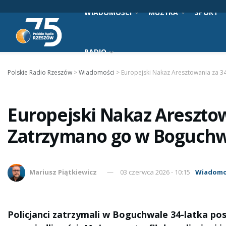
WIADOMOŚCI
MUZYKA
SPORT
RADIO
Polskie Radio Rzeszów
>
Wiadomości
>
Europejski Nakaz Aresztowania za 3
Europejski Nakaz Aresztow
Zatrzymano go w Boguch
Mariusz Piątkiewicz
03 czerwca 2026 - 10:15
Wiadomo
Policjanci zatrzymali w Boguchwale 34-latka po