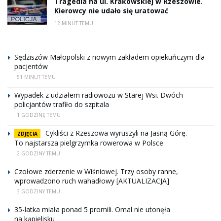
Tragedia na ul. Krakowskiej w Rzeszowie.
Kierowcy nie udało się uratować
12 MINUT TEMU
Sędziszów Małopolski z nowym zakładem opiekuńczym dla
pacjentów
51 MINUT TEMU
Wypadek z udziałem radiowozu w Starej Wsi. Dwóch
policjantów trafiło do szpitala
1 GODZINĘ TEMU
Cykliści z Rzeszowa wyruszyli na Jasną Górę.
ZDJĘCIA
To najstarsza pielgrzymka rowerowa w Polsce
2 GODZINY TEMU
Czołowe zderzenie w Wiśniowej. Trzy osoby ranne,
wprowadzono ruch wahadłowy [AKTUALIZACJA]
3 GODZINY TEMU
35-latka miała ponad 5 promili. Omal nie utonęła
na kąpielisku