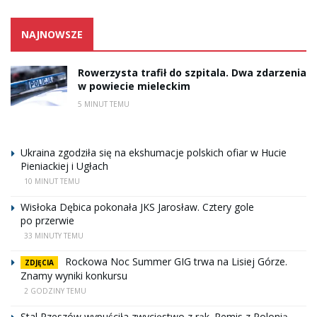
NAJNOWSZE
Rowerzysta trafił do szpitala. Dwa zdarzenia
w powiecie mieleckim
5 MINUT TEMU
Ukraina zgodziła się na ekshumacje polskich ofiar w Hucie
Pieniackiej i Ugłach
10 MINUT TEMU
Wisłoka Dębica pokonała JKS Jarosław. Cztery gole
po przerwie
33 MINUTY TEMU
Rockowa Noc Summer GIG trwa na Lisiej Górze.
ZDJĘCIA
Znamy wyniki konkursu
2 GODZINY TEMU
Stal Rzeszów wypuściła zwycięstwo z rąk. Remis z Polonią