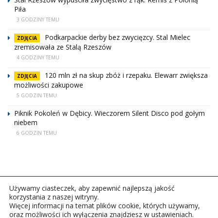
Piła
3 GODZINY TEMU
Podkarpackie derby bez zwycięzcy. Stal Mielec
ZDJĘCIA
zremisowała ze Stalą Rzeszów
4 GODZINY TEMU
120 mln zł na skup zbóż i rzepaku. Elewarr zwiększa
ZDJĘCIA
możliwości zakupowe
5 GODZIN TEMU
Piknik Pokoleń w Dębicy. Wieczorem Silent Disco pod gołym
niebem
6 GODZIN TEMU
Używamy ciasteczek, aby zapewnić najlepszą jakość
korzystania z naszej witryny.
Więcej informacji na temat plików cookie, których używamy,
oraz możliwości ich wyłączenia znajdziesz w ustawieniach.