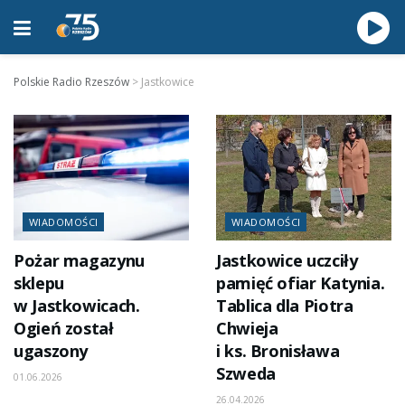
Polskie Radio Rzeszów
>
Jastkowice
WIADOMOŚCI
WIADOMOŚCI
Pożar magazynu
Jastkowice uczciły
sklepu
pamięć ofiar Katynia.
w Jastkowicach.
Tablica dla Piotra
Ogień został
Chwieja
ugaszony
i ks. Bronisława
Szweda
01.06.2026
26.04.2026