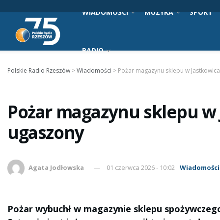
WIADOMOŚCI
MUZYKA
SPORT
RADIO
Polskie Radio Rzeszów
>
Wiadomości
>
Pożar magazynu sklepu w Jastkowica
Pożar magazynu sklepu w J
ugaszony
Agata Jodłowska
01 czerwca 2026 - 10:02
Wiadomości
Pożar wybuchł w magazynie sklepu spożywczego