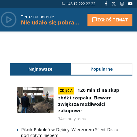
+48 17 222 22 22
Teraz na antenie
ZGŁOŚ TEMAT
Nie udało się pobrać tytułu.
Najnowsze
Popularne
120 mln zł na skup
ZDJĘCIA
zbóż i rzepaku. Elewarr
zwiększa możliwości
zakupowe
34 minuty temu
Piknik Pokoleń w Dębicy. Wieczorem Silent Disco
pod gołym niebem