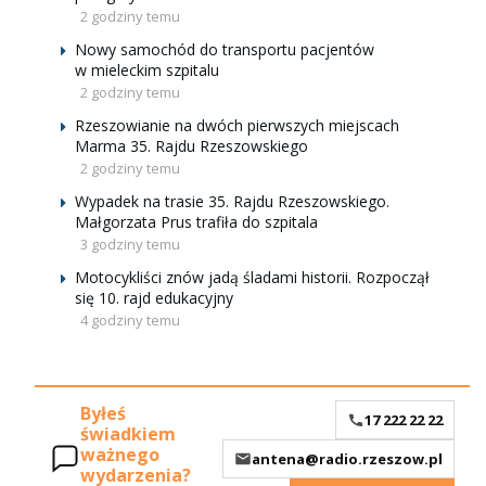
2 godziny temu
Nowy samochód do transportu pacjentów
w mieleckim szpitalu
2 godziny temu
Rzeszowianie na dwóch pierwszych miejscach
Marma 35. Rajdu Rzeszowskiego
2 godziny temu
Wypadek na trasie 35. Rajdu Rzeszowskiego.
Małgorzata Prus trafiła do szpitala
3 godziny temu
Motocykliści znów jadą śladami historii. Rozpoczął
się 10. rajd edukacyjny
4 godziny temu
Byłeś
17 222 22 22
świadkiem
ważnego
antena@radio.rzeszow.pl
wydarzenia?