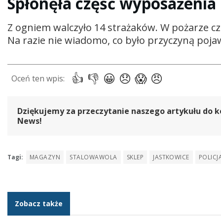
Spłonęła część wyposażeni
Z ogniem walczyło 14 strażaków. W pożarze 
Na razie nie wiadomo, co było przyczyną pojawi
Dziękujemy za przeczytanie naszego artykułu do k
News!
Tagi:
MAGAZYN
STALOWAWOLA
SKLEP
JASTKOWICE
POLICJ
Zobacz także