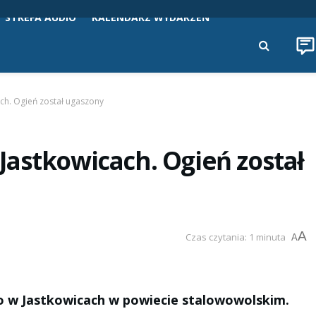
STREFA AUDIO
KALENDARZ WYDARZEŃ
ch. Ogień został ugaszony
astkowicach. Ogień został
A
Czas czytania: 1 minuta
A
 w Jastkowicach w powiecie stalowowolskim.