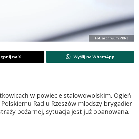
Fot. archiwum PRRz
ępnij na X
Wyślij na WhatsApp
tkowicach w powiecie stalowowolskim. Ogień
azał Polskiemu Radiu Rzeszów młodszy brygadier
straży pożarnej, sytuacja jest już opanowana.